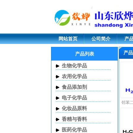
N-乙烯基吡咯烷酮,
原药,固体甲醇钠
网站首页
公司简介
产
产品
产品列表
生物化学品
农用化学品
食品添加剂
电子化学品
邻苯二胺
化妆品原料
香精与香料
医药化学品