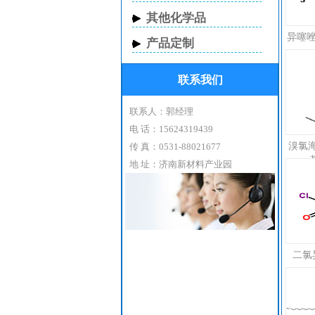
其他化学品
异噻唑啉酮
产品定制
联系我们
联系人：郭经理
电 话：15624319439
溴氯海因
传 真：0531-88021677
基
地 址：济南新材料产业园
二氯异