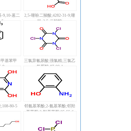
-9,10-蒽二
2,5-噻吩二羧酸;4282-31-9;噻
-5
吩-2,5-二羧酸
-甲基苯甲
三氯异氰尿酸;强氯精;三氯乙
5-8
氰脲酸;87-90-1
08-80-5
邻氨基苯酚;2-氨基苯酚;邻羟
基苯胺;2-羟基苯胺;95-55-6