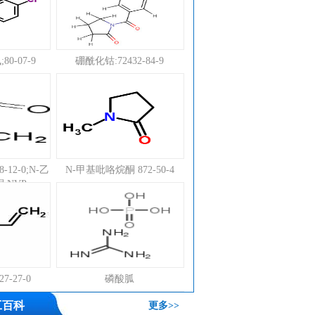
80-07-9
硼酰化钴:72432-84-9
12-0;N-乙
N-甲基吡咯烷酮 872-50-4
;NVP
7-27-0
磷酸胍
工百科
更多>>