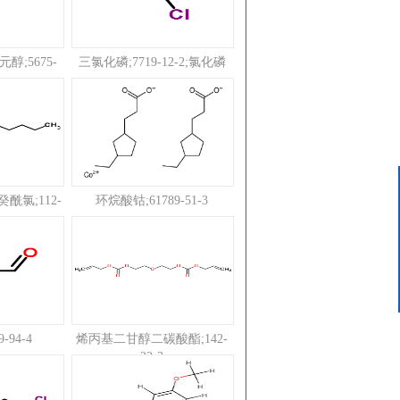
醇;5675-
三氯化磷;7719-12-2;氯化磷
客服中心
酰氯;112-
环烷酸钴;61789-51-3
15624319439
-94-4
烯丙基二甘醇二碳酸酯;142-
22-3