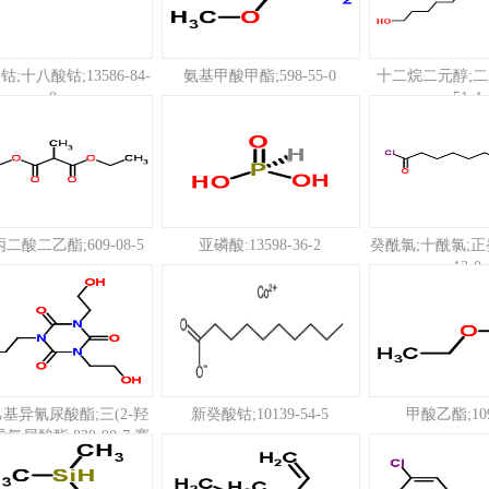
;十八酸钴;13586-84-
氨基甲酸甲酯;598-55-0
十二烷二元醇;二元
0
51-4
二酸二乙酯;609-08-5
亚磷酸:13598-36-2
癸酰氯;十酰氯;正癸
13-0
基异氰尿酸酯;三(2-羟
新癸酸钴;10139-54-5
甲酸乙酯;109
氰尿酸酯;839-90-7;赛
克