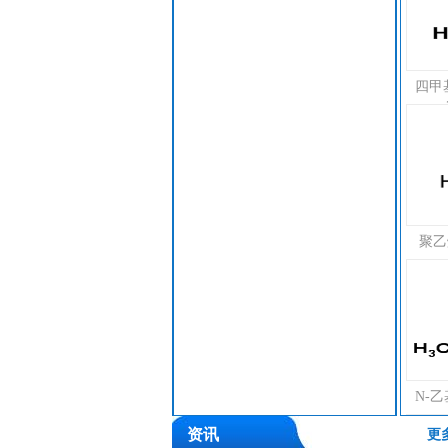
四甲基
聚乙烯
N-乙
资讯
更