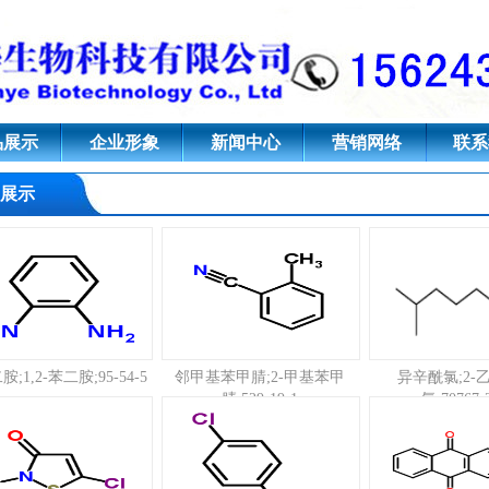
聚维酮k30;聚乙烯吡咯烷酮,对苯
品展示
企业形象
新闻中心
营销网络
联系
展示
;1,2-苯二胺;95-54-5
邻甲基苯甲腈;2-甲基苯甲
异辛酰氯;2-
腈;529-19-1
氯;70767-