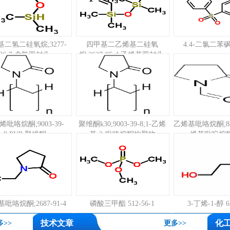
二氢二硅氧烷;3277-
四甲基二乙烯基二硅氧
4.4-二氯二苯砜;
26-7;含氢双封头
烷;2627-95-4;乙烯基双封头;
吡咯烷酮;9003-39-
聚维酮k30;9003-39-8;1-乙烯
乙烯基吡咯烷酮;88-
8;PVP;聚维酮
基-2-吡咯烷酮均聚物
烯基吡啶烷酮
基吡咯烷酮;2687-91-4
磷酸三甲酯 512-56-1
3-丁烯-1-醇 62
技术文章
化
多>>
更多>>