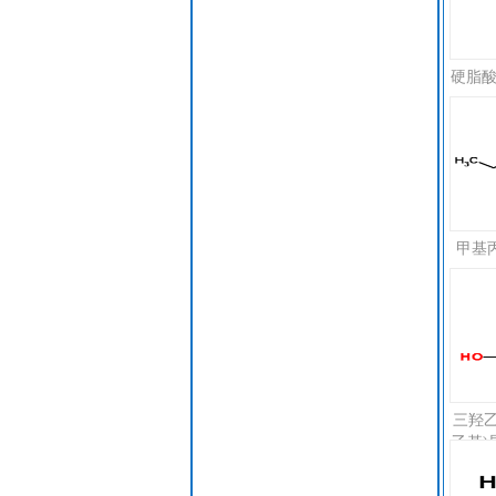
硬脂酸钴
甲基丙
三羟乙
乙基)异