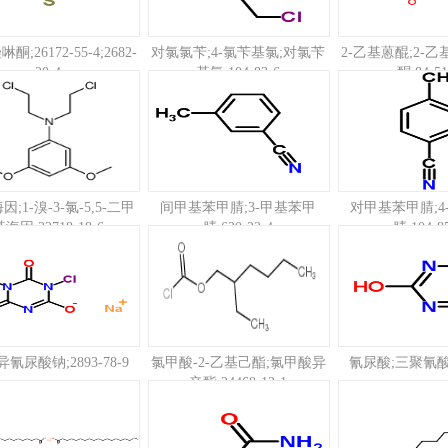
;26172-55-4;2682-
对氯氯苄;4-氯苄基氯;对氯苄
2-乙基蒽醌;2-乙基
20-4
基氯;104-83-6
酮;84-51
;1-溴-3-氯-5,5-二甲
间甲基苯甲腈;3-甲基苯甲
对甲基苯甲腈;4
海因;32718-18-6
腈;620-22-4
腈;104-8
氰尿酸钠;2893-78-9
氯甲酸-2-乙基己酯;氯甲酸异
氰尿酸;三聚氰酸;1
辛酯;24468-13-1