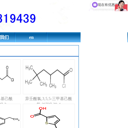
二酚,乙醇钠,丁酰肼
现在有优惠活动吗
我们
en
乙基己酰
异壬酰氯;3,5,5-三甲基己酰
37-2
氯;36727-29-4