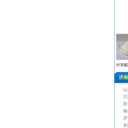
三
2
对
烯丙
氟硼
苄
1
3
氟
对苯醌 C
氧
异
济南
丙
亚
山
六
江
烯
苏
三
烟
金
济
碘
安