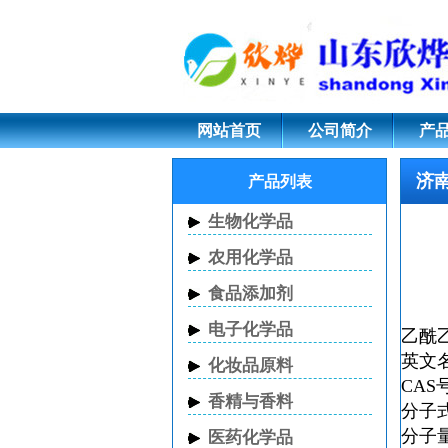
济南乙酰乙酸乙酯
网站首页
公司简介
产
济
产品列表
生物化学品
农用化学品
食品添加剂
电子化学品
乙酰
英文名称
化妆品原料
CAS号
香精与香料
分子式
分子量
医药化学品