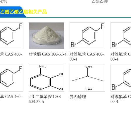
化铁
乙酸乙烯
酸乙烯
乙酸乙烯酯
乙酰乙酸乙酯相关产品
己胺
甲酸乙酯
丁醇
对苯二胺
氯甲烷
1,4-丁二醇
乙烯
甲基环己烷
乙烯三胺
三甲基甲醇
-甲基-2-丙醇
叔丁醇
 CAS 460-
对苯醌 CAS 106-51-4
对溴氟苯 CAS 460-
对溴氟苯 CA
00-4
00-4
炭酸
苯酚
酐
醋酸乙烯酯
酸乙酯
氯甲酸十六烷基酯 CAS NO
,2-二甲氧基乙烷
乙二醇二甲醚
式亚硫酸钠
亚硫酸氢钠
,2,4-三甲基戊烷
异辛烷
 CAS 460-
2,3-二氯苯胺 CAS
异丙醇锂
对溴氟苯 CA
608-27-5
00-4
异丙基醚
异丙醚
氯乙烯
五硫化二磷
酸正丙酯
甲基叔丁基醚
酸丙酯
2-甲基-2-丙醇