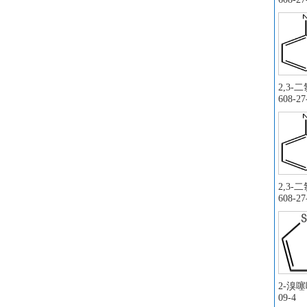
2;
氯化
氯化
氯
肼
异
2,3-
3
608-27
原
邻
3
伊
对
2,3-
(3
608-27
1
苄
去
葡
顺
2-溴噻吩
氟硼
09-4