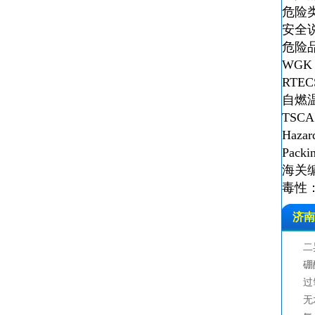
危险
安全说
危险品
WGK 
RTEC
自燃温
TSCA
Hazar
Packi
海关编
毒性：LD
济南
二
硼
过
无