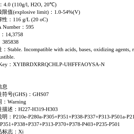
.0 (110g/l, H2O, 20℃)
值(explosive limit)：1.0-54%(V)
：116 g/L (20 oC)
A Number：595
k：14,3758
385838
able. Incompatible with acids, bases, oxidizing agents, re
stible.
IKey：XYIBRDXRRQCHLP-UHFFFAOYSA-N
信息
符号(GHS)：GHS07
：Warning
描述：H227-H319-H303
：P210e-P280a-P305+P351+P338-P337+P313-P501a-P210
P351+P338+P337+P313-P370+P378-P403+P235-P501
品标志：Xi