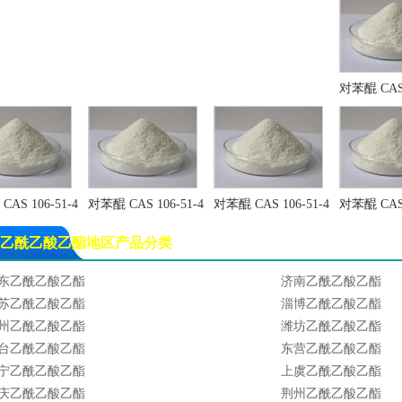
苯基膦
间甲基苯甲醚
-萘甲醚
2-甲氧基萘
甲基苯甲醚
烯丙基胺
基腈 CAS 109-75-1
烯丙基氰 CAS 109-75-
对苯醌 CAS 
酸钾 CAS: 14075-53-7
氟硼酸铵 CAS 13826-8
酸
氟锆酸 CAS 12021-95
-溴萘
二氯乙烷
-甲基-2-丁烯醛
氟硅酸钾
硼酸锂
氟钛酸铵
AS 106-51-4
对苯醌 CAS 106-51-4
对苯醌 CAS 106-51-4
对苯醌 CAS 
化苯乙烯
间苯二甲醚
戊烯醛
环戊酮
乙酰乙酸乙酯地区产品分类
二腈
甲酸钾
硝酸钠
氟钛酸钾 CAS号:16919
东乙酰乙酸乙酯
济南乙酰乙酸乙酯
水三氯化铁
透明质酸钠
苏乙酰乙酸乙酯
淄博乙酰乙酸乙酯
丙基胺
二烯丙基胺
州乙酰乙酸乙酯
潍坊乙酰乙酸乙酯
烯丙基胺
碘化钾
台乙酰乙酸乙酯
东营乙酰乙酸乙酯
属钠
金属钾
宁乙酰乙酸乙酯
上虞乙酰乙酸乙酯
化钾
1,4-丁二醇 CAS 110-6
庆乙酰乙酸乙酯
荆州乙酰乙酸乙酯