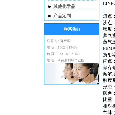
EINE
其他化学品
产品定制
熔点：4
沸点：1
密度：1.
联系我们
蒸气密度
联系人：郭经理
蒸气压：
电 话：15624319439
FEMA
传 真：0531-88021677
折射率：
地 址：济南新材料产业园
闪点：
储存条件
溶解度：
酸度系数
形态：L
颜色：A
比重：1
相对极
气味 (O