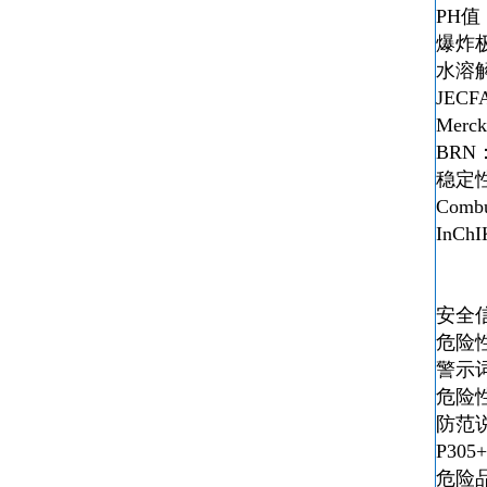
PH值：4
爆炸极限
水溶解性
JECF
Merc
BRN：
稳定性：St
Combu
InCh
安全
危险性
警示词
危险性
防范说明
P305+
危险