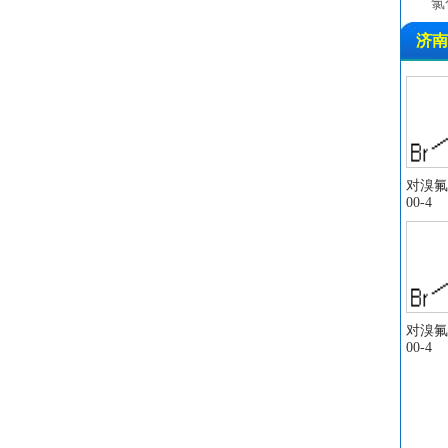
氯
醋
济南
环
叔
二
苯
二
2
对溴氟苯
00-4
石
顺
醋
1
酸
2
对溴氟苯
00-4
二
三
醋
醋