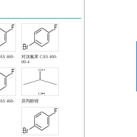
客服中心
15624319439
S 460-
对溴氟苯 CAS 460-
00-4
. 26272-90-2
S 460-
异丙醇锂