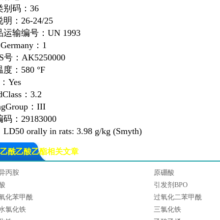
类别码：36
明：26-24/25
运输编号：UN 1993
Germany：1
S号：AK5250000
度：580 °F
：Yes
dClass：3.2
ngGroup：III
码：29183000
50 orally in rats: 3.98 g/kg (Smyth)
乙酰乙酸乙酯相关文章
异丙胺
原硼酸
酸
引发剂BPO
氧化苯甲酰
过氧化二苯甲酰
水氯化铁
三氯化铁