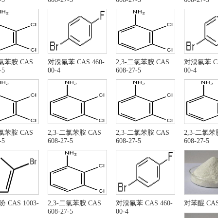
41202-77-1
亚砜 CAS 7719-09-7
氯甲酸十六烷基酯 CAS NO
亚砜 CAS RN: 7719-09-7
3-氯苯胺
乙酰乙酸乙酯
4-硝基苯胺
基甲酸叔丁酯
液体异丙醇锂
丙醇锂
氟化镁
二氯苯胺 CAS
对溴氟苯 CAS 460-
2,3-二氯苯胺 CAS
对溴氟苯 CA
-氯苯胺
丙二酸二乙酯
-5
00-4
608-27-5
00-4
甲酸三乙酯
7-氯-1,4-二氢-4-氧
二氯苯
2,3-二氯苯胺
-氯苯硼酸
间氯溴苯
鲁替尼
N-羟基丁二酰亚胺
溴氟苯
莱克酮
二氯苯胺 CAS
2,3-二氯苯胺 CAS
2,3-二氯苯胺 CAS
2,3-二氯苯
R,3AS,6AR)-六氢呋喃并[2,3-B]呋喃-3-醇
六氢-呋喃并[2,3-B]呋
-5
608-27-5
608-27-5
608-27-5
,4-丁二醇
四氢呋喃
氧基乙醛
4-雄烯二酮
氢表雄酮
2-溴噻吩
萄糖酸内酯
卡格列净
丁烯二酸酐
间氯碘苯
 CAS 1003-
2,3-二氯苯胺 CAS
对溴氟苯 CAS 460-
对苯醌 CAS 
酸 CAS 16872-11-0
三苯基膦
608-27-5
00-4