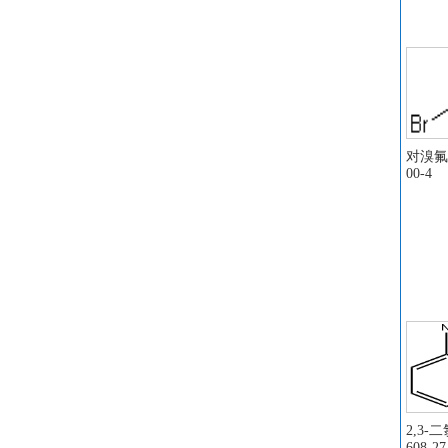
乙
乙
乙
二
亚
三
乙
对溴氟苯
00-4
3
3
液
固
盐
3
4
5
1
5
2,3-
酸
1-
608-27