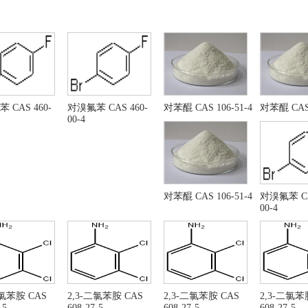
酸丙酯
环己酮
酸甲酯
醋酸甲酯
烯基苯
苯乙烯
甲苯
甲撑氯
甲基氯
二氯甲烷
甲基甲醇
二环己胺
酸正丙酯
4-吲哚-3-硝基酚
 CAS 460-
对溴氟苯 CAS 460-
对苯醌 CAS 106-51-4
对苯醌 CAS 
00-4
-氯苯胺
3-氯苯胺
-甲基-1H-吡唑并[3,4-D]嘧啶-4-胺
3-氨基-5-(4-苯氧基苯
体甲醇镁
甲醇镁
体甲醇镁
苯硼酸
酸阿比朵尔
对苯醌
对苯醌 CAS 106-51-4
对溴氟苯 CA
00-4
-氨基巴豆酸乙酯
三氯乙烯
-溴乙酰乙酸乙酯
N-甲基吗啉
-乙酰氧基-1,2-二甲基吲哚-3-羧酸乙酯
6- 溴-5- 羟基-1-甲基 
,4-二溴丁烷
羧酸乙酯
阿司匹林
-乙酰氧基-6-溴-2-(溴甲基)-1-甲基-1H-吲哚-3-羧
3,4-二氢-7-羟基-2(1H
二氯苯胺 CAS
乙酯
(2,3-二氯苯基)哌嗪盐酸盐 CAS: 119532-26-
2,3-二氯苯胺 CAS
2,3-二氯苯胺 CAS
氯甲酸十六酯
2,3-二氯苯
-5
608-27-5
608-27-5
608-27-5