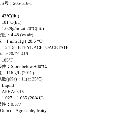
CS号：205-516-1
3°C(lit.)
81°C(lit.)
029g/mLat 20°C(lit.)
：4.48 (vs air)
1 mm Hg ( 28.5 °C)
：2415 | ETHYL ACETOACETATE
n20/D1.419
185°F
：Store below +30°C.
116 g/L (20°C)
(pKa)：11(at 25℃)
iquid
PHA: ≤15
.027～1.035 (20/4℃)
性：0.577
dor)：Agreeable, fruity.