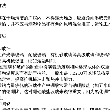
方法
存在干燥清洁的库房内，不得露天堆放，应避免雨淋或受
运输，并不应与潮湿物品和有色的原料混合堆置，运输工
领域
和玻纤
生产光学玻璃、耐酸玻璃、有机硼玻璃等高级玻璃和玻璃
提高机械强度，缩短熔融时间。
O3在玻璃和玻纤的制造中扮演着助熔剂和网络形成体的双
熔融温度从而有助于拉丝。一般来讲，B2O3可以降低粘
稳定性、提高抗机械冲击和热冲击能力。
求钠含量较低的玻璃生产中硼酸常常与钠硼酸盐（如五水
中的钠硼比。这对硼硅酸盐玻璃来说很重要，因为氧化硼
性。
和陶瓷