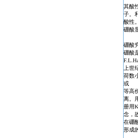
其酸
子。
酸性
硼酸
硼酸
硼酸
F.L
上世
荷数
或
等高
离。
册用
念，
在硼
形成