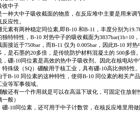
吸收中子
是一种大中子吸收截面的物质，在反应堆中主要是用来调
低反应性。
元素有两种稳定同位素,即B-10 和B-11，丰度分别为19.78
独特特性，B-10 对热中子的吸收截面为3837bar(1b=
面接近于750bar，而B-11 仅为 0.005bar，因此B-1
多，是石墨的20多倍，是传统防护材料混凝土的 500多倍
说，硼-10同位素是高效的热中子吸收剂。因此在核电站
。特殊级（SQ）硼酸用于核工业，具有硼-10高比例特性
由于B-10 同位素的这种特性，使得B-10 同位素的相关
工业等军事领域。
硼酸还有一个作用就是可以在高温下玻化，可固定住放射
璃一般）
，硼-10同位素，还可用于中子计数管，在核反应堆里用