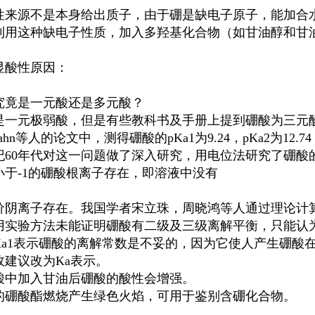
性来源不是本身给出质子，由于硼是缺电子原子，能加合
利用这种缺电子性质，加入多羟基化合物（如甘油醇和甘
。
显酸性原因：
究竟是一元酸还是多元酸？
是一元极弱酸，但是有些教科书及手册上提到硼酸为三元酸
.Hahn等人的论文中，测得硼酸的pKa1为9.24，pKa2为12.74，
纪60年代对这一问题做了深入研究，用电位法研究了硼酸
小于-1的硼酸根离子存在，即溶液中没有
价阴离子存在。我国学者宋立珠，周晓鸿等人通过理论计
用实验方法未能证明硼酸有二级及三级离解平衡，只能认
Ka1表示硼酸的离解常数是不妥的，因为它使人产生硼酸
故建议改为Ka表示。
酸中加入甘油后硼酸的酸性会增强。
的硼酸酯燃烧产生绿色火焰，可用于鉴别含硼化合物。