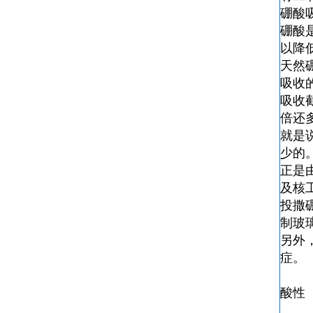
硼酸
硼酸
以降
天然硼
吸收的
吸收截
倍还
就是
少的
正是
及核
投撒
制玻
另外
症。
酸性