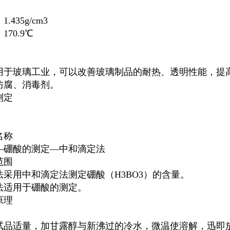
.435g/cm3
170.9℃
用于玻璃工业，可以改善玻璃制品的耐热、透明性能，提
防腐、消毒剂。
测定
名称
—硼酸的测定—中和滴定法
范围
法采用中和滴定法测定硼酸（H3BO3）的含量。
法适用于硼酸的测定。
原理
试品适量，加甘露醇与新沸过的冷水，微温使溶解，迅即