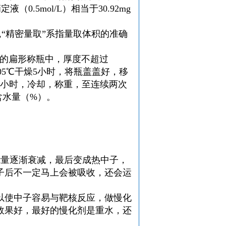
0.5mol/L）相当于30.92mg
,“精密量取”系指量取体积的准确
恒重的扁形称瓶中，厚度不超过
105℃干燥5小时，将瓶盖盖好，移
1小时，冷却，称重，至连续两次
含水量（%）。
能量逐渐衰减，最后变成热中子，
子后不一定马上会被吸收，还会运
以使中子容易与靶核反应，做慢化
效果好，最好的慢化剂是重水，还