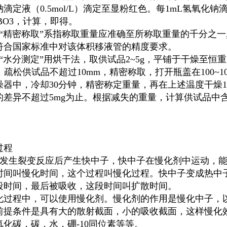
滴定液（0.5mol/L）滴定至显粉红色。每1mL氢氧化钠滴定液（
BO3，计算，即得。
：“精密称取”系指称取重量应准确至所称取重量的千分之一
符合国家标准中对该体积移液管的精度要求。
：“水分测定”用烘干法，取供试品2~5g，平铺于干燥至
，疏松供试品不超过10mm，精密称取，打开瓶盖在100~
燥器中，冷却30分钟，精密称定重量，再在上述温度干燥
的差异不超过5mg为止。根据减失的重量，计算供试品中
过程
235发生裂变反应后产生快中子，快中子在慢化剂中运动，
时间叫慢化时间，这个过程叫慢化过程。快中子变成热中
段时间，最后被吸收，这段时间叫扩散时间。
化过程中，可以使用慢化剂。慢化剂的作用是慢化中子，
前提条件是具有大的散射截面，小的吸收截面，这样慢化
氧化碳，碳，水，硼-10同位素等等。