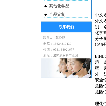
其他化学品
产品定制
中文
外文名 
别 
联系我们
化学
联系人：郭经理
分子量
电 话：15624319439
CAS
传 真：0531-88021677
地 址：济南新材料产业园
EINE
熔 点
密 度 
外 
安全性
危险
危险
理化