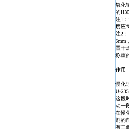
氧化钠
的H3
注1
度应
注2
5mm
置干
称重
作用
慢化
U-
这段
动一
在慢
剂的
有二