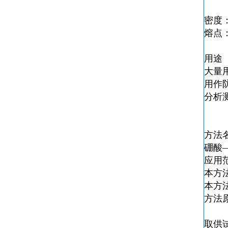
密度：1
熔点：
用途
大量
用作
分析
方法
硼酸
应用
本方
本方
方法
取供