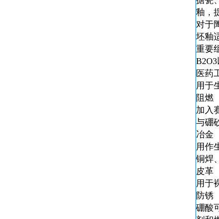
搪瓷
釉，
对于
坯釉
重要
B2
医药
用于
阻燃
加入
与硼
冶金
用作
铜焊
皮革
用于
防锈
硼酸