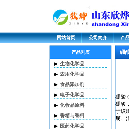
硼酸 CAS登录号 1004
网站首页
公司简介
产
硼
产品列表
生物化学品
农用化学品
食品添加剂
电子化学品
硼酸 C
硼酸
化妆品原料
于玻
香精与香料
腐、
医药化学品