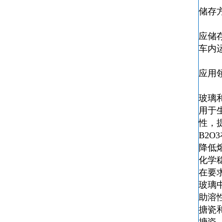
储存
应储
车内
应用
玻璃
用于
性，
B2
降低
化学
在要
玻璃
助溶
搪瓷