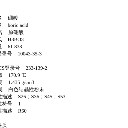
名 硼酸
boric acid
名 原硼酸
式 H3BO3
 61.833
登录号 10043-35-3
CS登录号 233-139-2
 170.9 ℃
1.435 g/cm3
观 白色结晶性粉末
描述 S26；S36；S45；S53
性符号 T
性描述 R60
性质