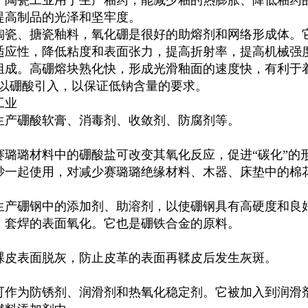
、陶瓷工业用于生产釉药，能减少釉的热膨胀、降低釉药
提高制品的光泽和坚牢度。
陶瓷、搪瓷釉料，氧化硼是很好的助熔剂和网络形成体。
适应性，降低粘度和表面张力，提高折射率，提高机械强
组成。高硼熔块熟化快，形成光滑釉面的速度快，有利于
O3以硼酸引入，以保证低钠含量的要求。
工业
生产硼酸软膏、消毒剂、收敛剂、防腐剂等。
赛璐璐材料中的硼酸盐可改变其氧化反应，促进“碳化”的
砂一起使用，对减少赛璐璐绝缘材料、木器、床垫中的棉
生产硼钢中的添加剂、助溶剂，以使硼钢具有高硬度和良
、套焊的表面氧化。它也是硼铁合金的原料。
裸皮表面脱灰，防止皮革的表面再鞣皮后发生灰斑。
可作为防锈剂、润滑剂和热氧化稳定剂。它被加入到润滑