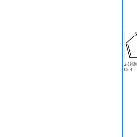
2-溴噻吩
09-4