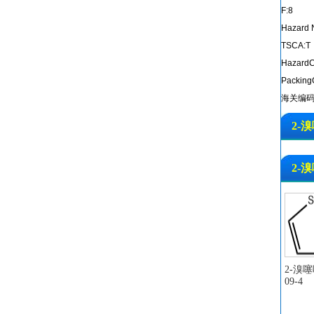
F:8
Hazard N
TSCA:T
HazardC
PackingG
海关编码:
2-溴
2
2-溴
2-溴噻吩
09-4