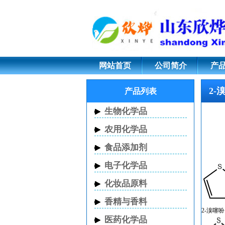
2-溴噻吩 CAS 1003-
网站首页
公司简介
产
2-溴
产品列表
生物化学品
农用化学品
食品添加剂
电子化学品
化妆品原料
香精与香料
2-溴噻吩
医药化学品