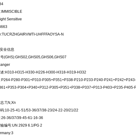
84
IMMISCIBLE
ht Sensitive
4663
ey:TUCRZHGAIRVWTI-UHFFFAOYSA-N
安全信息
GHS):GHS02,GHS05,GHS06,GHS07
anger
H310-H315-H330-H226-H300-H318-H319-H332
264-P280-P301+P310-P305+P351+P338-P210-P233-P240-P241+P242+P243-
361+P353-P304+P340+P312-P305+P351+P338+P337+P313-P403+P235-P405-P
:T,N,Xn
0-25-41-51/53-36/37/38-23/24-22-20/21/22
6-36/37/39-45-61-16-36
号:UN 2929 6.1/PG 2
rmany:3