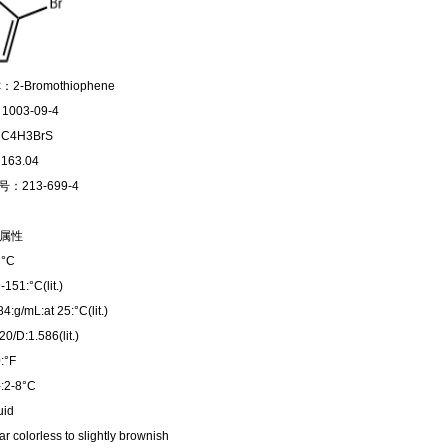
-Bromothiophene
003-09-4
4H3BrS
63.04
号：213-699-4
属性
 °C
51:°C(lit.)
:g/mL:at 25:°C(lit.)
/D:1.586(lit.)
:°F
2-8°C
uid
 colorless to slightly brownish