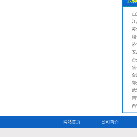
2-溴
山东
江苏
苏州
烟台
济宁
安庆
台州
焦作
合肥
郑州
武汉
南宁
西宁
网站首页
公司简介
网站地图