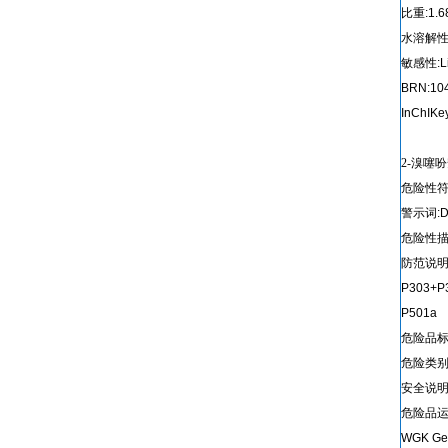
比重:1.6
水溶解性:
敏感性:Lig
BRN:10
InChIK
2-溴噻吩
危险性符号(
警示词:D
危险性描述:
防范说明:P
P303+P
P501a
危险品标志
危险类别码:1
安全说明:2
危险品运输编
WGK Ge