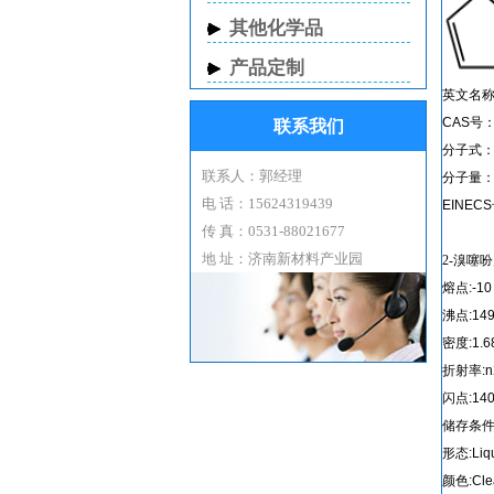
其他化学品
产品定制
英文名称：2
CAS号：1
联系我们
分子式：C
联系人：郭经理
分子量：1
电 话：15624319439
EINECS
传 真：0531-88021677
地 址：济南新材料产业园
2-溴噻吩
熔点:-10
沸点:149-1
密度:1.684
折射率:n20
闪点:140
储存条件:
形态:Liq
颜色:Clear