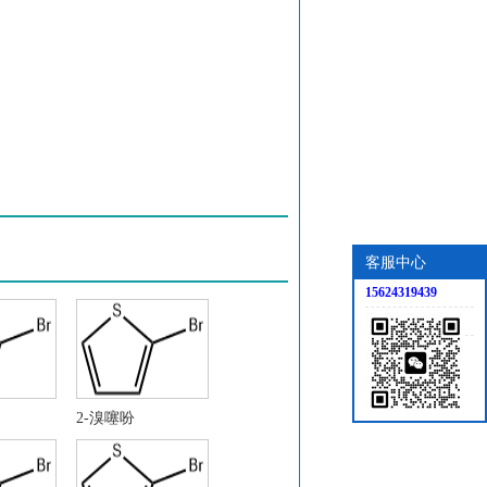
客服中心
15624319439
2-溴噻吩