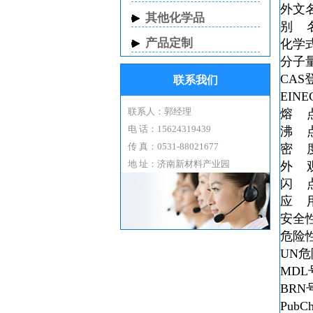
外文
其他化学品
别 
产品定制
化学
分子
CAS
联系我们
EIN
联系人：郭经理
熔 
电 话：15624319439
沸 
传 真：0531-88021677
密 
地 址：济南新材料产业园
外 
闪 
应 
安全
危险
UN
MDL
BRN
PubC