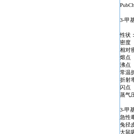
PubC
3-甲
性状
密度（g
相对密
熔点（
沸点（
常温折
折射率(
闪点（
蒸气压
3-甲
急性毒
兔径皮L
大鼠吸