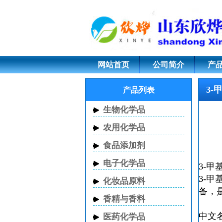
3-甲基-2-丁烯醛 CA
网站首页
公司简介
产
3-
产品列表
生物化学品
农用化学品
食品添加剂
电子化学品
3-甲
3-
化妆品原料
备，
香精与香料
中文
医药化学品