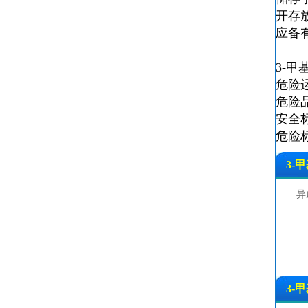
开存
应备
3-甲
危险运
危险
安全标
危险标识
3-
异
3-