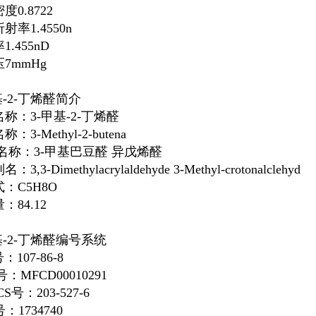
密度
0.8722
折射率
1.4550n
率
1.455nD
压
7mmHg
基-2-丁烯醛简介
称：3-甲基-2-丁烯醛
：3-Methyl-2-butena
名名称：3-甲基巴豆醛
异戊烯醛
3,3-Dimethylacrylaldehyde 3-Methyl-crotonalclehyd
式：C
5
H
8
O
：84.12
基-2-丁烯醛编号系统
：107-86-8
：MFCD00010291
CS号：203-527-6
：1734740