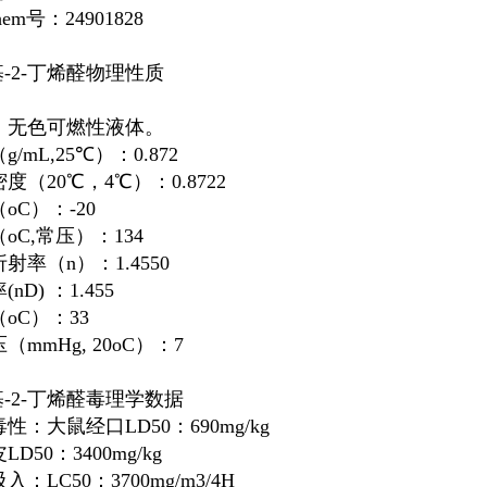
hem号：24901828
基-2-丁烯醛物理性质
：无色可燃性液体。
/mL,25℃）：0.872
度（20℃，4℃）：0.8722
oC）：-20
oC,常压）：134
射率（n）：1.4550
nD) ：1.455
oC）：33
（mmHg, 20oC）：7
基-2-丁烯醛毒理学数据
性：大鼠经口LD50：690mg/kg
D50：3400mg/kg
入：LC50：3700mg/m3/4H