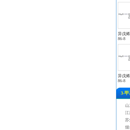
异戊烯醛
86-8
异戊烯醛
86-8
3-
山
江
苏
烟