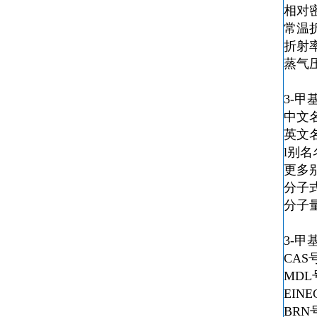
相对
常温
折射
蒸气
3-甲
中文名
英文名称
l别
更多别名：
分子
分子量
3-甲
CAS号
MDL号
EINE
BRN号