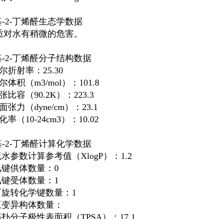
基-2-丁烯醛生态学数据
质对水有稍微的危害。
基-2-丁烯醛分子结构数据
尔折射率：25.30
摩尔体积（m
3
/mol）：101.8
张比容（90.2K）：223.3
面张力（dyne/cm）：23.1
化率（10
-24
cm
3
）：10.02
基-2-丁烯醛计算化学数据
疏水参数计算参考值（XlogP）：1.2
氢键供体数量：0
氢键受体数量：1
可旋转化学键数量：1
 互变异构体数量：
拓扑分子极性表面积（TPSA）：17.1