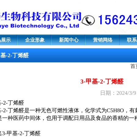
S号：107-86-8
品展示
企业形象
新闻中心
营销网络
联系
甲基-2-丁烯醛
首
3-甲基-2-丁烯醛
日期：2024/3/
基-2-丁烯醛
甲基-2-丁烯醛是一种无色可燃性液体，化学式为C
5
H
8
O，有
是一种医药中间体，也用于调配日用品及食品的香精的一
名
3-甲基-2-丁烯醛