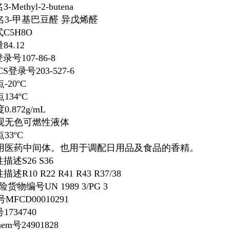
名
3-Methyl-2-butena
名
3-甲基巴豆醛
异戊烯醛
式
C
5
H
8
O
量
84.12
登录号
107-86-8
ECS登录号
203-527-6
点
-20ºC
点
134ºC
度
0.872g/mL
观
无色可燃性液体
点
33ºC
用
医药中间体。也用于调配日用品及食品的香精。
性描述
S26 S36
性描述
R10 R22 R41 R43 R37/38
危险货物编号
UN 1989 3/PG 3
号
MFCD00010291
号
1734740
hem号
24901828