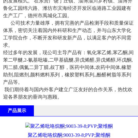
的发展模式。 在东营广饶丁庄镇、淄博淄川罗村镇、淄博齐
鲁化工园纬六路、潍坊市滨海经济开发区临港路工业园建有
生产工厂，德州市禹城化工园。
公司技术力量雄厚，拥有完善的产品检测手段和质量保证
体系，密切关注着国内外科研和生产动态，并与山东大学化
工学院合作，不断开发和研发新产品，以满足客户的不同需
求。
经过多年的发展，现公司主导产品有：氧化苯乙烯,苯乙酮,间
苯二甲醚,2-氰基吡嗪,二甲基硫醚,异戊烯醛,异戊烯醇,环戊酮,
丙二腈,偶氮二异丁腈,叔丁醇，医药中间体,农药中间体,橡塑
助剂,阻燃剂,颜料燃料系列，橡胶塑料系列,,酚醛树脂等系列
产品等。
我们期待着与国内外客户建立广泛友好的合作关系，热忱欢
迎各界朋友的垂询与惠顾。
产品展示
聚乙烯吡咯烷酮;9003-39-8;PVP;聚维酮