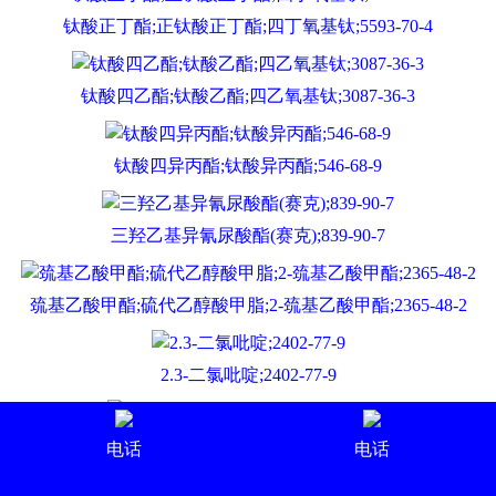
钛酸正丁酯;正钛酸正丁酯;四丁氧基钛;5593-70-4
钛酸四乙酯;钛酸乙酯;四乙氧基钛;3087-36-3
钛酸四异丙酯;钛酸异丙酯;546-68-9
三羟乙基异氰尿酸酯(赛克);839-90-7
巯基乙酸甲酯;硫代乙醇酸甲脂;2-巯基乙酸甲酯;2365-48-2
2.3-二氯吡啶;2402-77-9
对硝基苄醇;4-硝基苯甲醇;619-73-8
电话
电话