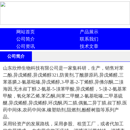
网站首页
产品展示
公司简介
联系我们
公司资讯
技术文章
公司简介
山东欣烨生物科技有限公司是一家集科研，生产，销售对苯
二酚,异戊烯醛,异戊烯醇321,防黄剂,丁酰肼原药,异戊烯醛,三
苯基膦,2-氰基吡嗪,异戊烯醇,3-甲基-2-丁烯醇,异佛尔酮,二溴
海因,无水叔丁醇,2-氨基-5-溴苯甲酸,异戊烯醛，5-溴-2-氨基苯
甲酸，氧化苯乙烯,苯乙酮,间苯二甲醚,2-氰基吡嗪,二甲基硫
醚,异戊烯醛,异戊烯醇,环戊酮,丙二腈,偶氮二异丁腈,叔丁醇,医
药中间体,农药中间体,橡塑助剂,阻燃剂,酚醛树脂等系列产
品。
采用轻资产的发展路线，采用参股、租赁工厂，或者代加工