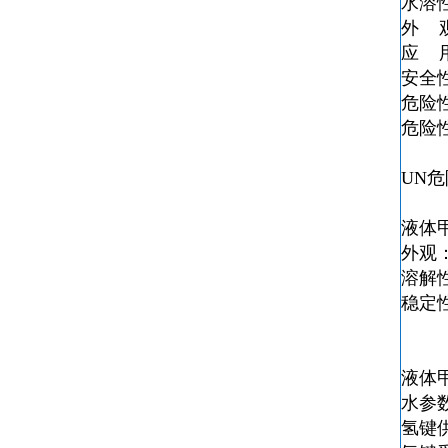
水溶
外 
应 
安全性描
危险
危险性描
UN危
液体
外观
溶解
稳定
液体
水参数
氢键