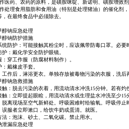
用作医药、农药的原料，是磺胺咪啶、新诺明、磺胺增效
用作处理食用脂肪和食用油（特别是处理猪油）的催化剂
等，在最终食品中必须除去。
甲醇钠应急处理
甲醇钠防护措施
系统防护：可能接触其粉尘时，应该佩带防毒口罩。必要
防护：戴化学安全防护眼镜。
服：穿工作服（防腐材料制作）。
护：戴橡皮手套。
：工作后，淋浴更衣。单独存放被毒物污染的衣服，洗后
甲醇钠急救措施
接触：脱去污染的衣着，用流动清水冲洗15分钟。若有灼
接触：立即提起眼睑，用流动清水或生理盐水冲洗至少15
：脱离现场至空气新鲜处。呼吸困难时给输氧。呼吸停止
：误服者立即漱口，给饮牛奶或蛋清。就医。
方法：泡沫、砂土、二氧化碳。禁止用水。
钠泄漏应急处理