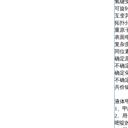
氢键
可旋
互变
拓扑分
重原
表面
复杂度
同位
确定
不确
确定
不确
共价
液体
1、
2、
嘧啶