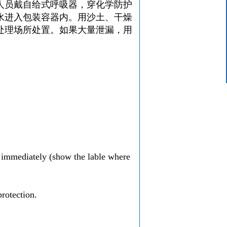
人员戴自给式呼吸器，穿化学防护
客服中心
水进入包装容器内。用沙土、干燥
15624319439
处理场所处置。如果大量泄漏，用
e immediately (show the lable where
rotection.