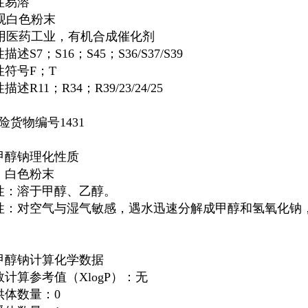
性易溶
观白色粉末
用医药工业，有机合成催化剂
述S7；S16；S45；S36/S37/S39
性符号F；T
述R11；R34；R39/23/24/25
险货物编号1431
甲醇钠理化性质
：白色粉末
性：溶于甲醇、乙醇。
性：对空气与湿气敏感，遇水迅速分解成甲醇和氢氧化钠，在
甲醇钠计算化学数据
计算参考值（XlogP）：无
供体数量：0