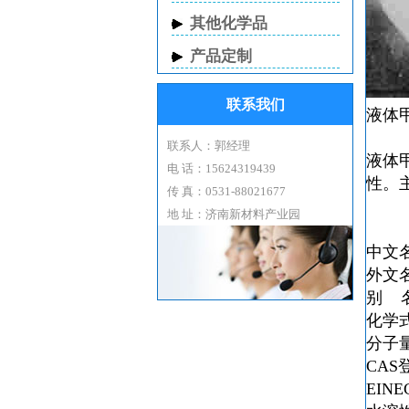
其他化学品
产品定制
联系我们
液体
联系人：郭经理
液体
电 话：15624319439
性。
传 真：0531-88021677
地 址：济南新材料产业园
中文
外文名S
别 
化学式
分子量5
CAS登
EINE