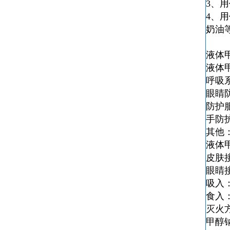
3、
4、
奶油
液体
液体
呼吸
眼睛
防护
手防
其他
液体
皮肤
眼睛
吸入
食入
灭火
甲醇