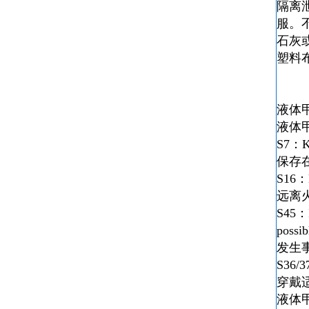
隔离
服。
石灰
塑料
液体
液体
S7：Kee
保存
S16：K
远离
S45：In
possib
发生
S36/37
穿戴
液体