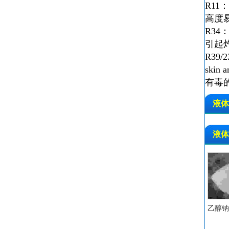
R11：H
高度
R34：C
引起
R39/23
skin a
有毒
液体
液体
乙醇钠 C