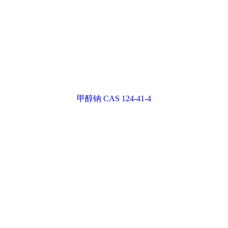
液体乙醇钠;141-52-6;乙醇钠乙醇溶液,乙醇钠溶液
甲醇钠 CAS 124-41-4