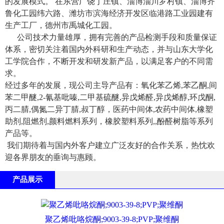
的发展模式。 在东营广饶丁庄镇、淄博淄川罗村镇、淄博齐
鲁化工园纬六路、潍坊市滨海经济开发区临港路工业园建有
生产工厂，德州市禹城化工园。
公司技术力量雄厚，拥有完善的产品检测手段和质量保证
体系，密切关注着国内外科研和生产动态，并与山东大学化
工学院合作，不断开发和研发新产品，以满足客户的不同需
求。
经过多年的发展，现公司主导产品有：氧化苯乙烯,苯乙酮,间
苯二甲醚,2-氰基吡嗪,二甲基硫醚,异戊烯醛,异戊烯醇,环戊酮,
丙二腈,偶氮二异丁腈,叔丁醇，医药中间体,农药中间体,橡塑
助剂,阻燃剂,颜料燃料系列，橡胶塑料系列,,酚醛树脂等系列
产品等。
我们期待着与国内外客户建立广泛友好的合作关系，热忱欢
迎各界朋友的垂询与惠顾。
产品展示
聚乙烯吡咯烷酮;9003-39-8;PVP;聚维酮