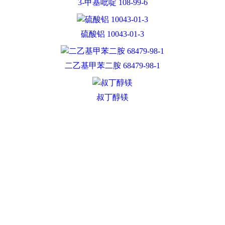
对苯醌 CAS 106-51-4
异戊醇,123-51-3
草酸二乙酯 CAS 95-92-1
异丁酸 79-31-2
3-甲基吡啶 108-99-6
甲硫醇钠