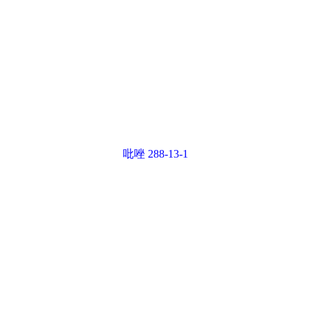
吡唑 288-13-1
2-甲基吡啶 109-06-8