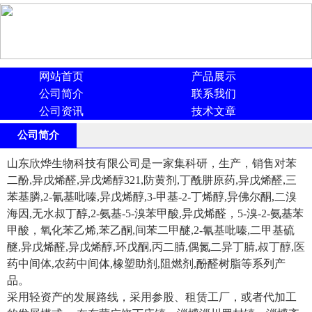
网站首页
产品展示
公司简介
联系我们
公司资讯
技术文章
公司简介
山东欣烨生物科技有限公司是一家集科研，生产，销售对苯
二酚,异戊烯醛,异戊烯醇321,防黄剂,丁酰肼原药,异戊烯醛,三
苯基膦,2-氰基吡嗪,异戊烯醇,3-甲基-2-丁烯醇,异佛尔酮,二溴
海因,无水叔丁醇,2-氨基-5-溴苯甲酸,异戊烯醛，5-溴-2-氨基苯
甲酸，氧化苯乙烯,苯乙酮,间苯二甲醚,2-氰基吡嗪,二甲基硫
醚,异戊烯醛,异戊烯醇,环戊酮,丙二腈,偶氮二异丁腈,叔丁醇,医
药中间体,农药中间体,橡塑助剂,阻燃剂,酚醛树脂等系列产
品。
采用轻资产的发展路线，采用参股、租赁工厂，或者代加工