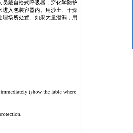
人员戴自给式呼吸器，穿化学防护
客服中心
水进入包装容器内。用沙土、干燥
15624319439
处理场所处置。如果大量泄漏，用
e immediately (show the lable where
rotection.