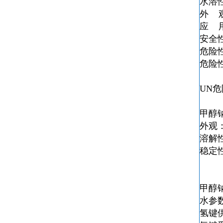
水溶
外 
应 
安全性描
危险
危险性描
UN危
甲醇
外观
溶解
稳定
甲醇
水参数
氢键