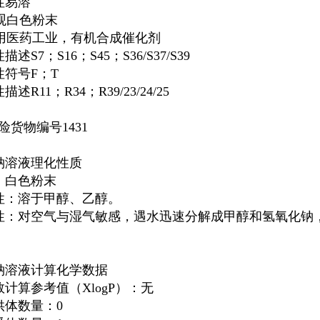
性易溶
观白色粉末
用医药工业，有机合成催化剂
述S7；S16；S45；S36/S37/S39
性符号F；T
述R11；R34；R39/23/24/25
险货物编号1431
钠溶液理化性质
：白色粉末
性：溶于甲醇、乙醇。
性：对空气与湿气敏感，遇水迅速分解成甲醇和氢氧化钠，在
钠溶液计算化学数据
计算参考值（XlogP）：无
供体数量：0