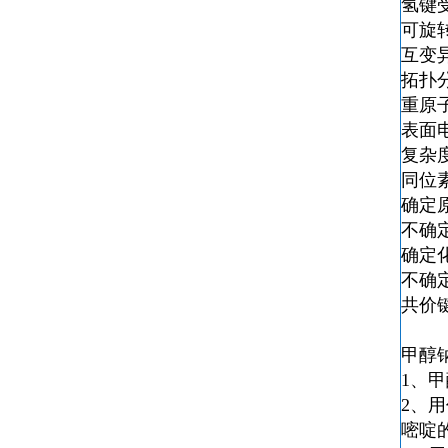
氢键
可旋
互变
拓扑分
重原
表面
复杂度
同位
确定
不确
确定
不确
共价
甲醇
1、
2、
嘧啶