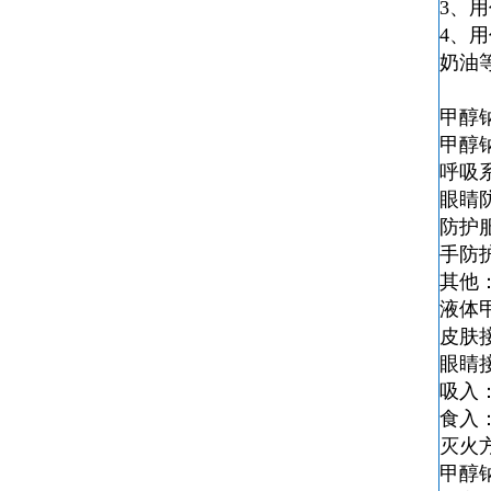
3、
4、
奶油
甲醇
甲醇
呼吸
眼睛
防护
手防
其他
液体
皮肤
眼睛
吸入
食入
灭火
甲醇