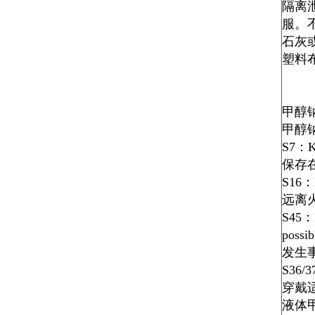
隔离
服。
石灰
塑料
甲醇
甲醇
S7：Kee
保存
S16：K
远离
S45：In
possib
发生
S36/37
穿戴
液体