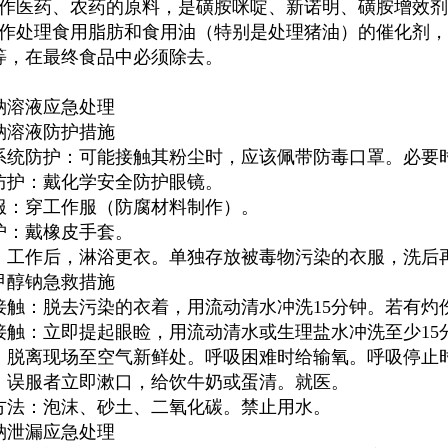
用作医药、农药的原料，是磺胺咪啶、新诺明、磺胺增效
用作处理食用脂肪和食用油（特别是处理猪油）的催化剂
等，在最终食品中必须除去。
钠溶液应急处理
钠溶液防护措施
系统防护：可能接触其粉尘时，应该佩带防毒口罩。必要
防护：戴化学安全防护眼镜。
服：穿工作服（防腐材料制作）。
护：戴橡皮手套。
：工作后，淋浴更衣。单独存放被毒物污染的衣服，洗后
甲醇钠
急救措施
接触：脱去污染的衣着，用流动清水冲洗15分钟。若有灼
接触：立即提起眼睑，用流动清水或生理盐水冲洗至少15
：脱离现场至空气新鲜处。呼吸困难时给输氧。呼吸停止
：误服者立即漱口，给饮牛奶或蛋清。就医。
方法：泡沫、砂土、二氧化碳。禁止用水。
钠泄漏应急处理