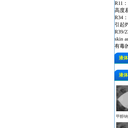
R11：H
高度
R34：C
引起
R39/23
skin a
有毒
液体
液体
甲醇钠 C