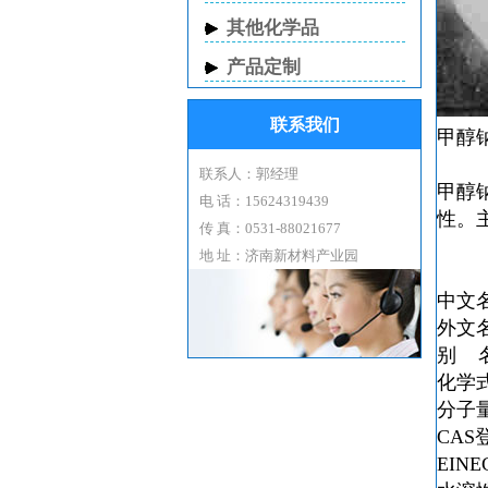
其他化学品
产品定制
联系我们
甲醇
联系人：郭经理
甲醇
电 话：15624319439
性。
传 真：0531-88021677
地 址：济南新材料产业园
中文
外文名S
别 
化学式
分子量5
CAS登
EINE