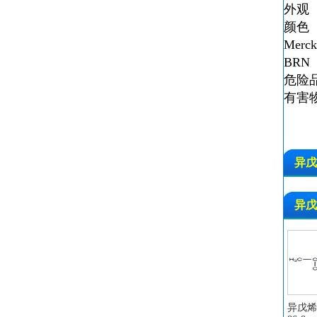
外观
颜色 Cl
Merc
BRN 
危险品
有害物
异戊
异戊
异戊烯醛