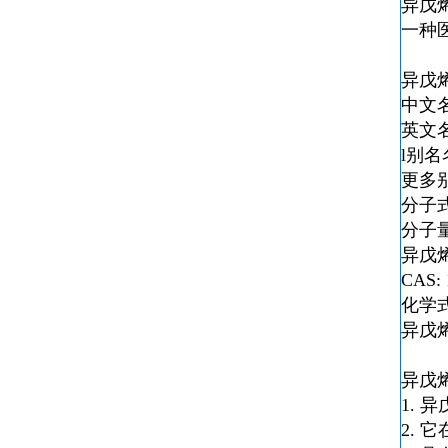
异戊
一种
异戊
中文名
英文名称
l别
更多别名：
分子式
分子量
异戊
CAS: 
化学式
异戊
异戊
1.
异
2.