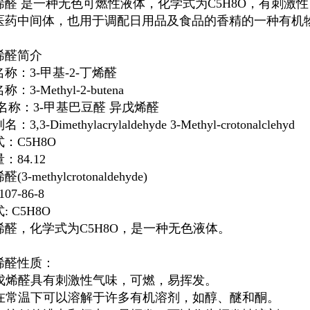
烯醛
是一种无色可燃性液体，化学式为C5H8O，有刺激
医药中间体，也用于调配日用品及食品的香精的一种有机
烯醛
简介
称：3-甲基-2-丁烯醛
：3-Methyl-2-butena
名名称：3-甲基巴豆醛
异戊烯醛
3,3-Dimethylacrylaldehyde 3-Methyl-crotonalclehyd
：C5H8O
：84.12
烯醛
(3-methylcrotonaldehyde)
107-86-8
: C5H8O
烯醛
，化学式为C5H8O，是一种无色液体。
烯醛
性质：
戊烯醛
具有刺激性气味，可燃，易挥发。
 它在常温下可以溶解于许多有机溶剂，如醇、醚和酮。