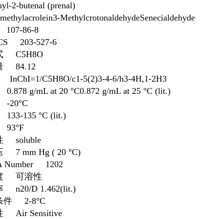
yl-2-butenal (prenal)
imethylacrolein3-MethylcrotonaldehydeSenecialdehyde
107-86-8
CS 203-527-6
 C5H8O
 84.12
 InChI=1/C5H8O/c1-5(2)3-4-6/h3-4H,1-2H3
878 g/mL at 20 °C0.872 g/mL at 25 °C (lit.)
-20°C
3-135 °C (lit.)
93°F
 soluble
7 mm Hg ( 20 °C)
A Number 1202
度 可溶性
n20/D 1.462(lit.)
件 2-8°C
Air Sensitive