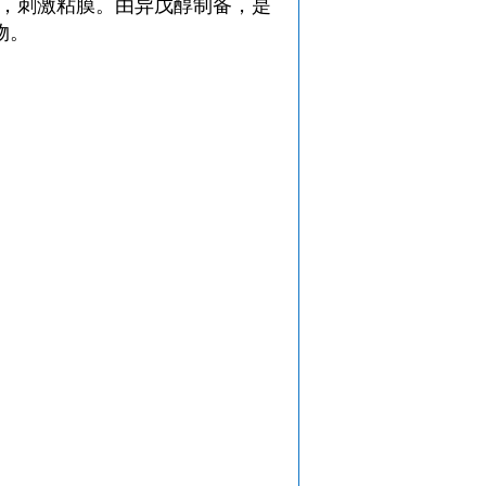
性，刺激粘膜。由异戊醇制备，是
物。