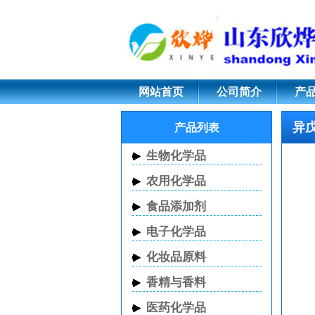
异戊烯醛 CAS 107-8
网站首页
公司简介
产
异戊烯
产品列表
生物化学品
农用化学品
食品添加剂
电子化学品
化妆品原料
香精与香料
医药化学品