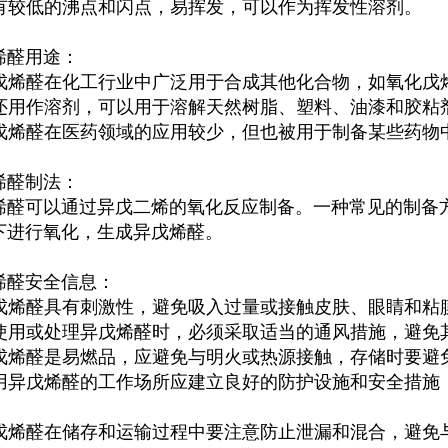
 具有较低的沸点和闪点，易挥发，可以作为挥发性溶剂。
烯醛
用途：
戊烯醛
在化工行业中广泛用于合成其他化合物，如氧化戊
 它还用作溶剂，可以用于溶解天然树脂、塑料、油漆和胶粘
戊烯醛
在医药领域的应用较少，但也被用于制备某些药物
烯醛
制法：
烯醛
可以通过异戊二烯的氧化反应制备。一种常见的制备
下进行氧化，生成
异戊烯醛
。
烯醛
安全信息：
戊烯醛
具有刺激性，避免吸入过量或接触皮肤、眼睛和粘
在使用或处理
异戊烯醛
时，必须采取适当的通风措施，避免
戊烯醛
是易燃品，应避免与明火或热源接触，存储时要避
用
异戊烯醛
的工作场所应建立良好的防护设施和安全措施
。
戊烯醛
在储存和运输过程中要注意防止泄漏和混合，避免