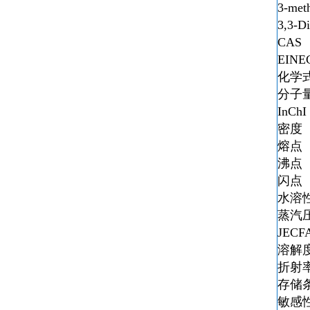
3-meth
3,3-D
CAS 
EINE
化学式
分子量
InChI
密度 0.
熔点 
沸点 13
闪点 
水溶性
蒸汽压 
JECF
溶解
折射率 
存储条
敏感性 