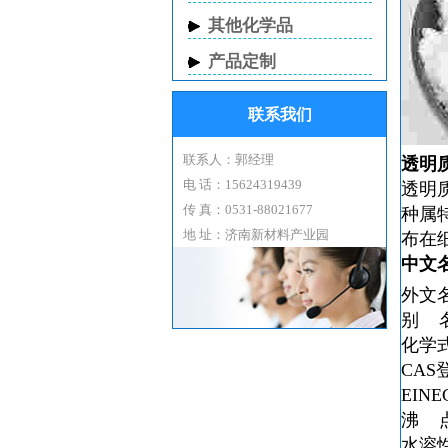
其他化学品
产品定制
联系我们
联系人：郭经理
透明
电 话：15624319439
透明
传 真：0531-88021677
种属
地 址：济南新材料产业园
布在
中文
外文
别 
化学
CAS
EIN
沸 
水溶