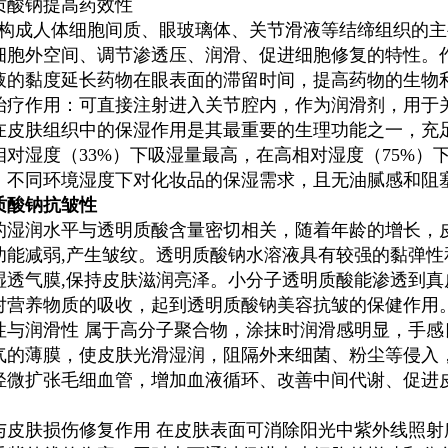
质酸钠
提高药效性
是构成人体细胞间质、眼玻璃体、关节滑液等结缔组织的
细胞外空间、调节渗透压、润滑、促进细胞修复的特性。
液的黏度延长药物在眼表面的滞留时间，提高药物的生物
治疗作用：可直接注射进入关节腔内，作为润滑剂，用于关节
在皮肤组织中的保湿作用是其最重要的生理功能之一，充
相对湿度（33%）下吸湿量最高，在高相对湿度（75%）
，不同环境湿度下对化妆品的保湿需求，且无油腻感和阻
质酸钠
抗皱性
的湿润水平与透明质酸含量密切相关，随着年龄的增长，
功能减弱,产生皱纹。
透明质酸钠
水溶液具有较强的黏弹性
湿透气膜,保持皮肤滋润亮泽。小分子透明质酸能渗透到
对营养物质的吸收，起到
透明质酸钠
美容抗皱的保健作用
性与润滑性 属于高分子聚合物，涂抹时润滑感明显，手
气的薄膜，使皮肤光滑湿润，阻隔外来细菌、粉尘等侵入
轻微扩张毛细血管，增加血液循环、改善中间代谢、促进
。
与皮肤损伤修复作用 在皮肤表面可消除阳光中紫外线照