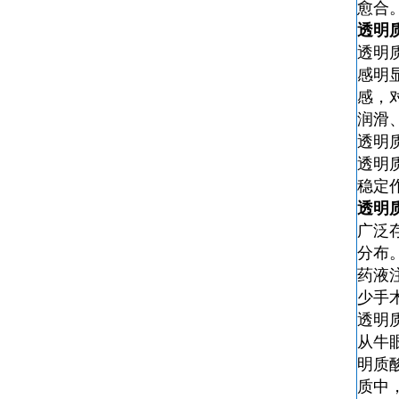
愈合
透明
透明
感明
感，
润滑
透明
透明
稳定
透明
广泛
分布
药液
少手
透明
从牛
明质
质中