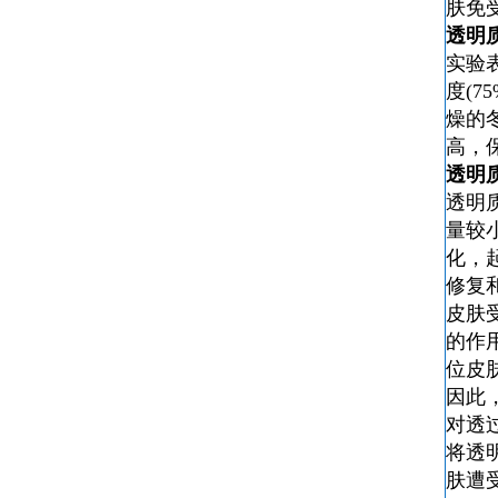
肤免
透明
实验
度(
燥的
高，
透明
透明
量较
化，
修复
皮肤
的作
位皮
因此
对透
将
透
肤遭