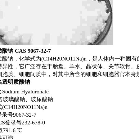
质酸钠
CAS
9067-32-7
质酸钠
，化学式为(C14H20NO11Na)n，是人体内一
特异性，它广泛存在于胎盘、羊水、晶状体、关节软骨、
细胞质、细胞间质中，对其中所含的细胞和细胞器官本身
名
透明质酸钠
名
Sodium Hyaluronate
名
玻璃酸钠
、
玻尿酸钠
式
(C
14
H
20
NO
11
Na)
n
登录号
9067-32-7
ECS登录号
232-678-0
点
791.6 ℃
性
可溶