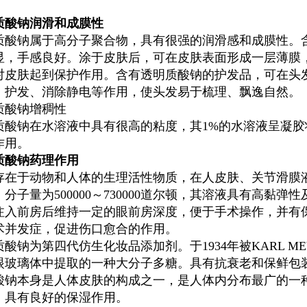
。
质酸钠润滑和成膜性
质酸钠属于高分子聚合物，具有很强的润滑感和成膜性。
显，手感良好。涂于皮肤后，可在皮肤表面形成一层薄膜
对皮肤起到保护作用。含有透明质酸钠的护发品，可在头
、护发、消除静电等作用，使头发易于梳理、飘逸自然。
质酸钠增稠性
质酸钠在水溶液中具有很高的粘度，其1%的水溶液呈凝
作用。
质酸钠药理作用
存在于动物和人体的生理活性物质，在人皮肤、关节滑膜
。分子量为500000～730000道尔顿，其溶液具有高黏
注入前房后维持一定的眼前房深度，便于手术操作，并有
术并发症，促进伤口愈合的作用。
质酸钠为第四代仿生化妆品添加剂。于1934年被KARL M
眼玻璃体中提取的一种大分子多糖。具有抗衰老和保鲜包
酸钠本身是人体皮肤的构成之一，是人体内分布最广的一
，具有良好的保湿作用。