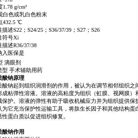
度
1.78 g/cm³
观
白色或乳白色粉末
点
432.5 ℃
性描述
S22；S24/25；S36/37/39；S27；S26
性符号
Xi
性描述
R36/37/38
纳入医保
是
型
滴眼剂
类型
手术辅助用药
质酸钠
原理
质酸钠
起到组织润滑剂的作用，被认为在调节相邻组织之
形成粘弹性溶液。溶液的高粘度为组织（虹膜、视网膜）
械保护。溶液的弹性有助于吸收机械应力并为组织提供保
认为它充当保护性运输工具，将肽生长因子和其他结构蛋
活性蛋白质以促进组织修复。
质酸钠
作用