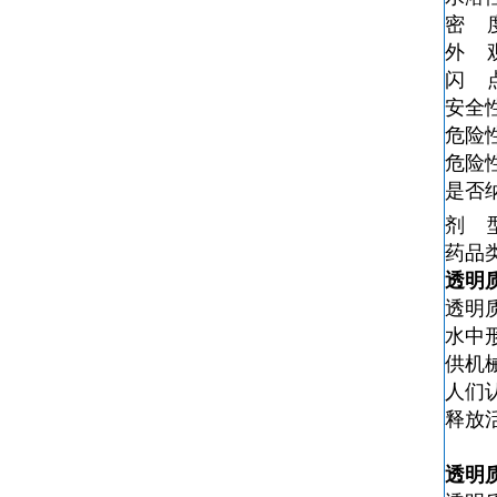
密 
外 
闪 
安全
危险
危险
是否
剂 
药品
透明
透明
水中
供机
人们
释放
透明