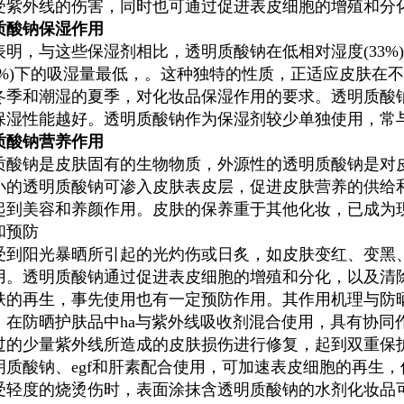
受紫外线的伤害，同时也可通过促进表皮细胞的增殖和分
质酸钠
保湿作用
表明，与这些保湿剂相比，
透明质酸钠
在低相对湿度(33
75%)下的吸湿量最低，。这种独特的性质，正适应皮肤在
冬季和潮湿的夏季，对化妆品保湿作用的要求。
透明质酸
保湿性能越好。
透明质酸钠
作为保湿剂较少单独使用，常
质酸钠
营养作用
质酸钠
是皮肤固有的生物物质，外源性的
透明质酸钠
是对
小的
透明质酸钠
可渗入皮肤表皮层，促进皮肤营养的供给
起到美容和养颜作用。皮肤的保养重于其他化妆，已成为
和预防
受到阳光暴晒所引起的光灼伤或日炙，如皮肤变红、变黑
用。
透明质酸钠
通过促进表皮细胞的增殖和分化，以及清
肤的再生，事先使用也有一定预防作用。其作用机理与防
，在防晒护肤品中ha与紫外线吸收剂混合使用，具有协同
过的少量紫外线所造成的皮肤损伤进行修复，起到双重保
明质酸钠
、egf和肝素配合使用，可加速表皮细胞的再生
受轻度的烧烫伤时，表面涂抹含透明质酸钠的水剂化妆品