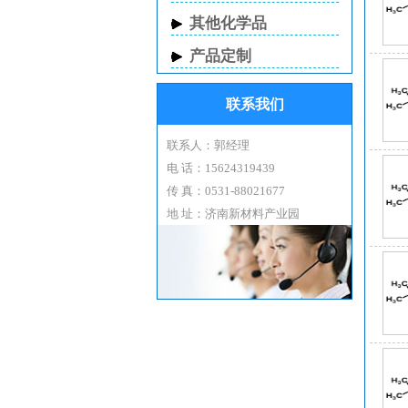
叔丁
其他化学品
叔丁
叔丁
产品定制
叔丁
联系我们
叔丁
叔丁
联系人：郭经理
叔丁
电 话：15624319439
保持
传 真：0531-88021677
叔丁
地 址：济南新材料产业园
由镁