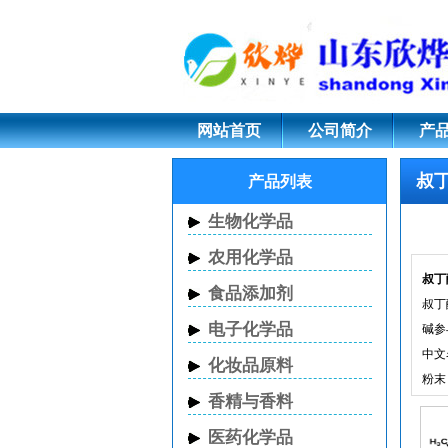
叔丁醇镁;32149-57-
网站首页
公司简介
产
叔
产品列表
生物化学品
农用化学品
叔丁
食品添加剂
叔丁
电子化学品
碱参
中文名
化妆品原料
粉
香精与香料
叔丁
医药化学品