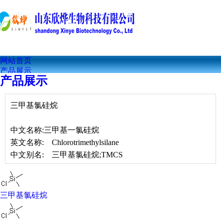
网站首页
产品展示
产品展示
公司简介
联系我们
公司资讯
三甲基氯硅烷
技术文章
中文名称:三甲基一氯硅烷
英文名称: Chlorotrimethylsilane
中文别名: 三甲基氯硅烷;TMCS
CAS RN: 75-77-4
EINECS号: 200-900-5
分 子 式: C3H9ClSi
三甲基氯硅烷
分 子 量: 108.6421
危险品标志: F:Flammable C:Corrosive