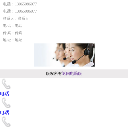
电话：13065086077
储存
电话：13065086077
密封阴凉干燥保存。SCRC 400605
联系人：联系人
用途
电 话：电话
聚硅 酮液中间体。甲基硅油封头剂。抗水剂。
传 真：传真
安全措施
地 址：地址
贮于低温通风处，远离火种、热源。与氧化剂、酸碱类等
分储分运。
灭火：二氧化碳、干粉、干砂。禁用水和泡沫。
物化性质
性状 无色易挥发易燃液体。
版权所有
返回电脑版
熔点 -57.7℃
沸点 57.7℃
相对密度0.8580
电话
折射率 1.3885
闪点 -27.8℃
电话
溶解性 溶于苯、乙醚和全氯乙烯。遇水即水解，释出游离
盐酸。
三甲基氯硅烷用途作用