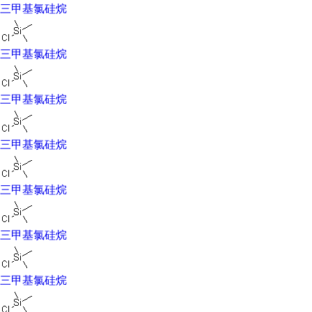
三甲基氯硅烷
风险术语: R11;R14;R21;R34;
安全术语: S16;S26;S36/37/39;S45;
物化性质
三甲基氯硅烷
性状: 无色易挥发易燃液体。
熔点: -57.7℃
沸点: 57.7℃
三甲基氯硅烷
相对密度: 0.8580
折射率: 1.3885
三甲基氯硅烷
闪点: 27.8℃
溶解性: 溶于苯、乙醚和全氯乙烯。
用途: 可用于生产各种有机硅化合物，是生产六甲基二硅
三甲基氯硅烷
氮（胺）烷和六甲基二硅氧烷的主要原料
三甲基氯硅烷
三甲基氯硅烷
三甲基氯硅烷（trimethyl chlorosilane）为无色透明液体，
有刺激臭味，在空气中暴露，易和潮气反应产生氯化氢。
三甲基氯硅烷
硅-卤键化合物。在工业上，已形成规模生产能力，一般采
用氯甲烷和硅粉在催化剂作用下直接合成，经分馏得到纯