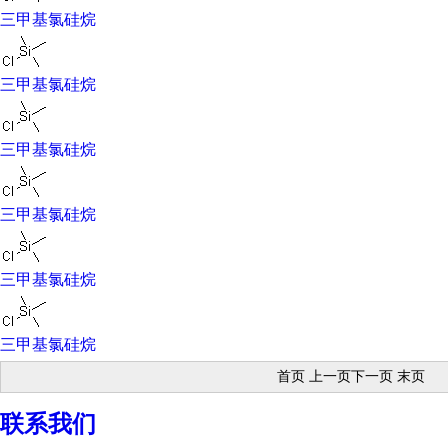
品。 [1]
三甲基氯硅烷
中文名 三甲基氯硅烷 英文名 trimethyl chlorosilane 化学式
C3H9ClSi 分子量 108.64 CAS登录号 75-77-4 熔 点 -40℃
三甲基氯硅烷
沸 点 57.3℃ 密 度 0.857g/cm3 外 观 无色溶液 闪 点
-18℃
三甲基氯硅烷
三甲基氯硅烷简介
三甲基氯硅烷
管制信息
本品不受管制 （《危险化学品名录》第32186条有此产品
列表）
三甲基氯硅烷
三甲基氯硅烷名称
中文名称：三甲基氯硅烷
英文别名：Trimethylchlorosilane ，Trimethylsilyl chloride ，
三甲基氯硅烷
TMCS [2]
首页 上一页下一页 末页
性状
无色透明液体。有挥发性，在潮湿空气中易水解而成游离
联系我们
盐酸。溶于苯、乙醚和过氯乙烯。易燃，有毒，有腐蚀性