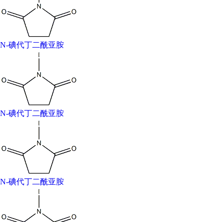
白色针状结晶。熔点200-201℃，溶于丙酮、甲醇，略溶于
二氧六环，几乎不溶于四氯化碳、乙醚。遇水分解。
N-碘代丁二酰亚胺
中文名 N-碘代丁二酰亚胺 英文名 N-Iodosuccinimide 别
称 N-碘代琥珀酰亚胺; N-碘丁二酰亚胺; N-碘琥珀酰亚胺
化学式 C4H4INO2 分子量 224.98 CAS登录号 516-12-1
EINECS登录号 208-221-6 熔 点 197-204℃ (dec.) 水溶性
decomposes
N-碘代丁二酰亚胺
N-碘代丁二酰亚胺
英文名称
N-Iodosuccinimide
中文别名
N-碘代丁二酰亚胺
N-碘代琥珀酰亚胺; N-碘丁二酰亚胺; N-碘琥珀酰亚胺; N-
碘丁二酸亚胺; N-碘化丁二酰胺; 丁二酰亚胺
英文别名
1-IODO-2,5-PYRROLIDINEDIONE ; NIS ; 1-iodo-5-