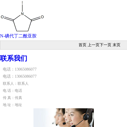
Synthesis;Synthetic Organic Chemistry;C-X Bond Formation
(Halogen);Synthetic Reagents;卤代物;合成试剂;精细化学
品;C-X键形成;有机硼化合物
Mol文件: 516-12-1.mol
安全信息
危险品标志 Xn,Xi
N-碘代丁二酰亚胺
危险类别码 22-36/37/38
首页 上一页下一页 末页
安全说明 26-36-37/39
WGK Germany 3
联系我们
RTECS号 WN2817000
电话：13065086077
F 8-9
电话：13065086077
Hazard Note Harmful/Keep Cold/Moisture Sensitive
联系人：联系人
HazardClass IRRITANT
电 话：电话
海关编码 29251995
传 真：传真
上下游产品信息
地 址：地址
下游产品
4,5-二甲氧基-3-碘苯甲醛-->2,4-二甲氧基-5-碘嘧啶-->2-
氯-4-硝基苯-alpha-L-岩藻糖苷