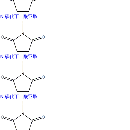
pyrrolidinedione ; n-iodo-succinimid ; Succinimide,N-iodo- ;
succiniodimide ; 1-iodopyrrolidine-2,5-dione ; Iodosuccinimide ;
N-碘代丁二酰亚胺
2,5-Pyrrolidinedione, 1-iodo- ;
CAS号：516-12-1
EINECS号：208-221-6
分子式：C4H4INO2
分子量：224.98
N-碘代丁二酰亚胺
InChI：InChI=1/C4H4INO2/c5-6-3(7)1-2-4(6)8/h1-2H2
熔点：197-204℃ (dec.)
水融性：decomposes
物化性质
性质描述: 白色针状结晶。熔点200-201℃，溶于丙酮、甲
醇，略溶于二氧六环，几乎不溶于四氯化碳、乙醚。遇水
N-碘代丁二酰亚胺
分解
用途：主要作为生物制药中的医药中间体
安全术语：S26:;S37/39:;
风险术语：R22:;R36/37/38:;