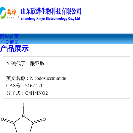
网站首页
产品展示
产品展示
公司简介
联系我们
公司资讯
N-碘代丁二酰亚胺
技术文章
英文名称：N-Iodosuccinimide
CAS号：516-12-1
分子式：C4H4INO2
分子量：224.98
EINECS号：208-221-6
N-碘代丁二酰亚胺属性
熔点：202-206°C(lit.)