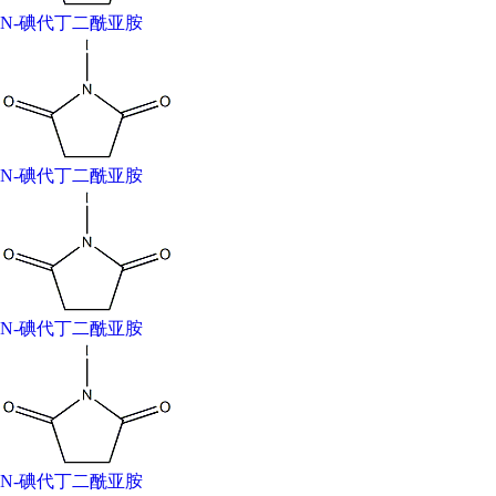
沸点：249.6±23.0 °C(Predicted)
N-碘代丁二酰亚胺
密度：2,245 g/cm3
储存条件：2-8°C
溶解度：Soluble in dioxane, tetrahydrfuran and acetonitrile.
Insoluble in ether and carbon tetrachloride.
形态：Crystalline Powder
N-碘代丁二酰亚胺
酸度系数(pKa)：-2.57±0.20(Predicted)
颜色：White-yellow to brown
水溶解性：decomposes
敏感性：Moisture Sensitive
Merck：14,5045
BRN：113917
N-碘代丁二酰亚胺
InChIKey：LQZMLBORDGWNPD-UHFFFAOYSA-N
N-碘代丁二酰亚胺安全信息
危险性符号(GHS)：GHS07
警示词：Warning
N-碘代丁二酰亚胺
危险性描述：H302-H315-H319-H335