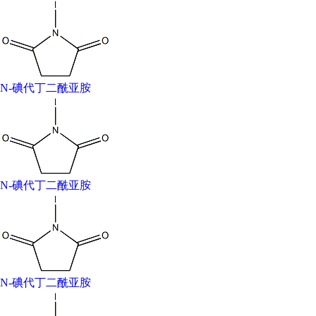
防范说明：P261-P305+P351+P338-P280a-P304+P340-P405-
P501a-P264-P270-P280-P301+P312+P330-
P302+P352+P332+P313+P362+P364-
P305+P351+P338+P337+P313-P501
危险品标志：Xn,Xi
N-碘代丁二酰亚胺
危险类别码：22-36/37/38
安全说明：26-36-37/39
WGK Germany：3
RTECS号：WN2817000
F：8-9
N-碘代丁二酰亚胺
Hazard Note：Harmful/Keep Cold/Moisture Sensitive
TSCA：No
HazardClass：IRRITANT
海关编码：29251995
N-碘代丁二酰亚胺
N-碘代丁二酰亚胺