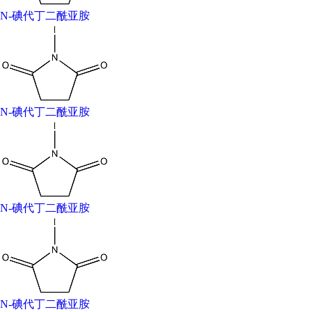
N-碘代丁二酰亚胺
危险品标志：Xn:Harmful;
产品用途
主要作为生物制药中的医药中间体;在有机合成中用于酮
类、醛类的碘化。
N-碘代丁二酰亚胺
生产方法
在避光条件下，使丁二酰亚胺与氧化银反应，制取N-丁二
亚胺银。将其和碘在干燥的二氧六环中反应，生成N-碘琥
珀酰亚胺。
储运方法
N-碘代丁二酰亚胺
2-8°C
[1] 相关类别: Aromatic Carboxylic Acids, Amides, Anilides,
Anhydrides & Salts;API
intermediates;Biochemistry;Halogenation;Iodination;N-
Substituted Maleimides, Succinimides & Phthalimides;N-
Substituted Succinimides;Reagents for Oligosaccharide
N-碘代丁二酰亚胺