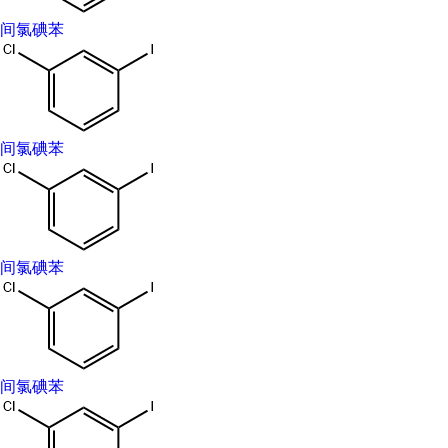
警示词：Warning
间氯碘苯
危险性描述：H315-H319-H335
防范说明：P261-P280a-P304+P340-P305+P351+P338-P405-
P501a-P264-P280-P302+P352+P332+P313+P362+P364-
P305+P351+P338+P337+P313
危险品标志：Xi
间氯碘苯
危险类别码：36/37/38
安全说明：24/25
WGK Germany：3
TSCA：T
间氯碘苯
HazardClass：IRRITANT
海关编码：29039990
间氯碘苯