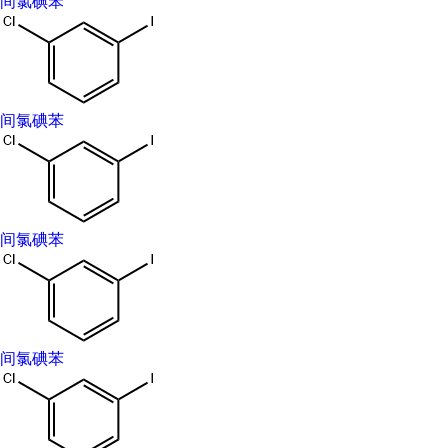
间氯碘苯
熔点：95-96 °C
沸点：103-104°C15 mm Hg(lit.)
密度：1.926 g/mL at 25°C(lit.)
折射率：n20/D 1.631(lit.)
闪点：215 °F
间氯碘苯
形态：Liquid
颜色：Clear light yellow
比重：1.926
水溶解性：Soluble in water 67.2 mg/L.
间氯碘苯
敏感性：Light Sensitive
BRN：1904539
物化性质: 间氯碘苯是高价碘苯化合物中的重要成员，
可碳-碳键、碳-杂键及杂-杂键的形成，碳-氢键的活化、重
排以及裂解等反应中，其也是一类反应性较强的常用三价
间氯碘苯
碘氧化剂。
间氯碘苯安全信息
危险性符号(GHS)：GHS07