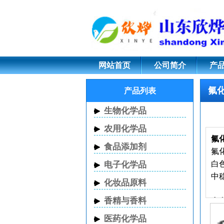
氟化锶
网站首页
公司简介
产
氟
产品列表
生物化学品
农用化学品
氟
食品添加剂
氟
白
电子化学品
中稳
化妆品原料
香精与香料
中
医药化学品