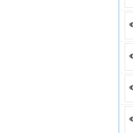
C
EI
熔