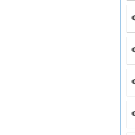
沸
水
密
外