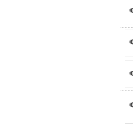
折
氟化
将过
上蒸
Sr
氟化
可用
于制