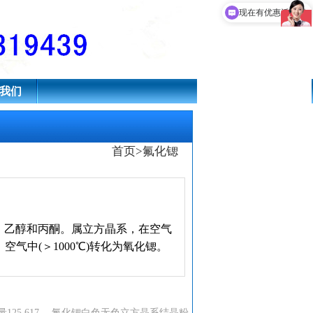
现在有优惠活动吗
我们
首页
>
氟化锶
、乙醇和丙酮。属立方晶系，在空气
℃。空气中(＞1000℃)转化为氧化锶。
125.617。 氟化锶白色无色立方晶系结晶粉