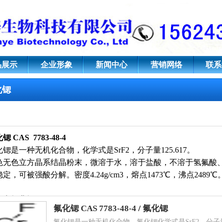
品展示
企业形象
新闻中心
营销网络
联系
化锶
化锶
CAS
7783-48-4
化锶是一种无机化合物，化学式是SrF2，分子量125.617。
色无色立方晶系结晶粉末，微溶于水，溶于盐酸，不溶于氢氟酸
定，可被强酸分解。密度4.24g/cm3，熔点1473℃，沸点2489
文名
氟化锶
氟化锶 CAS 7783-48-4
/
氟化锶
氟化锶是一种无机化合物，氟化锶化学式是SrF2，分子量