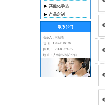
其他化学品
产品定制
外
联系我们
联系人：郭经理
电 话：15624319439
别
传 真：0531-88021677
地 址：济南新材料产业园
化
分