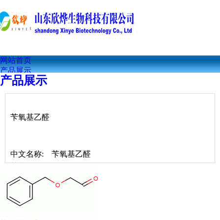
网站首页
产品展示
产品展示
公司简介
联系我们
公司资讯
技术文章
苄氧基乙醛
中文名称: 苄氧基乙醛
英文名称: (phenylmethoxy)acetaldehyde
中文别名: 2-苄氧基乙醛
CAS RN: 60656-87-3
EINECS号: 262-349-7
分 子 式: C9H10O2