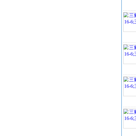
C
分
EI
沸
水
水
风