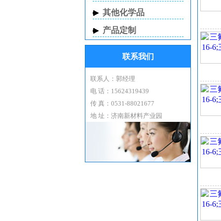
其他化学品
外
产品定制
三
无
联系我们
种
别
联系人：郭经理
三
电 话：15624319439
主
传 真：0531-88021677
氢
地 址：济南新材料产业园
腈
化
三
分
中