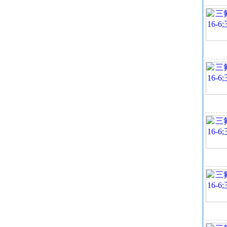
分
三
沸点
含量
安
水份
密度D
三
是
化
科
三
应