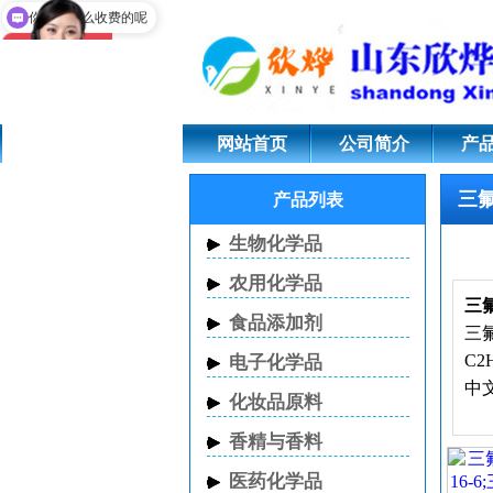
三氟化硼乙腈;420-
你们是怎么收费的呢
网站首页
公司简介
产
三
产品列表
生物化学品
农用化学品
三
食品添加剂
三氟
C
2
电子化学品
中
化妆品原料
香精与香料
医药化学品