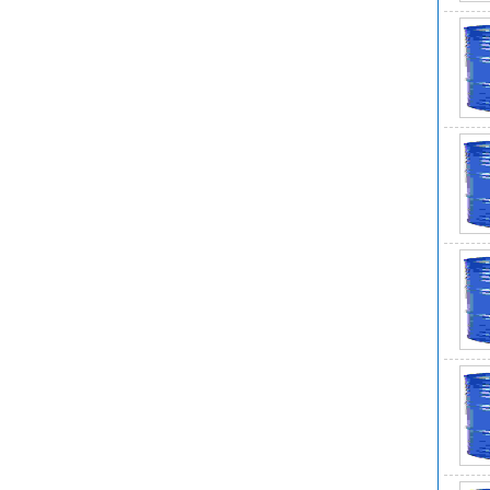
危险
WG
沸
N
储
放
应
水
密
外