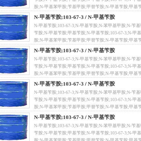
 摩尔折射率：39.39
胺;N-甲基苯甲胺;苄基甲胺;甲替苄胺;N-甲基苄胺;甲基苄
 摩尔体积（m3/mol）：131.0
子量
121.18
 等张比容（90.2K）：311.8
N-甲基苄胺;103-67-3
/
N-甲基苄胺
 表面张力（dyne/cm）：32.0
N-甲基苄胺;103-67-3;N-甲基苄胺;N-苯甲基甲胺;N
 极化率：15.61
苄胺;N-甲基苄胺;甲基苄胺;N-甲基苄胺;103-67-3;N-
胺;N-甲基苯甲胺;苄基甲胺;甲替苄胺;N-甲基苄胺;甲基苄
-甲基苄胺产品用途
AS登录号
103-67-3
N-甲基苄胺;103-67-3
/
N-甲基苄胺
药中间体,有机溶剂,也用于染料生产和其他有机合成。
N-甲基苄胺;103-67-3;N-甲基苄胺;N-苯甲基甲胺;N
苄胺;N-甲基苄胺;甲基苄胺;N-甲基苄胺;103-67-3;N-
-甲基苄胺合成方法
胺;N-甲基苯甲胺;苄基甲胺;甲替苄胺;N-甲基苄胺;甲基苄
氯化苄与一甲胺在苯溶剂中反应而得。将一甲胺和苯加入反应锅，于
N-甲基苄胺;103-67-3
/
N-甲基苄胺
NECS登录号
温至45℃反应4h。加入氢氧化钠，再保温1h。静置分层，苯层常
203-133-4
N-甲基苄胺;103-67-3;N-甲基苄胺;N-苯甲基甲胺;N
-130℃（2.0-6.67kPa），馏分即为苄基甲胺。
苄胺;N-甲基苄胺;甲基苄胺;N-甲基苄胺;103-67-3;N-
胺;N-甲基苯甲胺;苄基甲胺;甲替苄胺;N-甲基苄胺;甲基苄
-甲基苄胺安全信息:
N-甲基苄胺;103-67-3
/
N-甲基苄胺
运输编码：UN 2735 8/PG 2
 点
-24 ℃
N-甲基苄胺;103-67-3;N-甲基苄胺;N-苯甲基甲胺;N
险品标志：C
苄胺;N-甲基苄胺;甲基苄胺;N-甲基苄胺;103-67-3;N-
标识：S23S26S45S36/S37/S39
胺;N-甲基苯甲胺;苄基甲胺;甲替苄胺;N-甲基苄胺;甲基苄