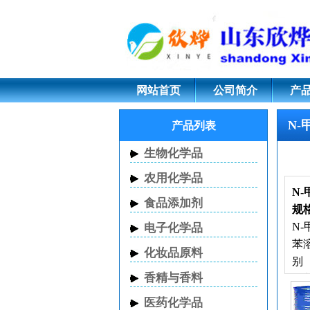
N-甲基苄胺;103-67-
网站首页
公司简介
产
N-
产品列表
生物化学品
农用化学品
N
食品添加剂
规格
N
电子化学品
苯
化妆品原料
别 
香精与香料
甲
医药化学品