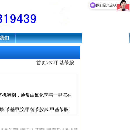
现在有优惠活动吗
你们是怎么收费的呢
我们
首页
>
N-甲基苄胺
有机溶剂，通常由氯化苄与一甲胺在
甲胺;苄基甲胺;甲替苄胺;N-甲基苄胺;
-苄基甲胺;N-苄甲胺;N-甲基苯甲胺;苄基甲胺;甲替