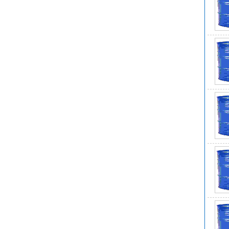
危
危
U
英