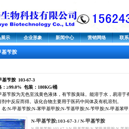
3
品展示
企业形象
新闻中心
营销网络
联系
甲基苄胺
-甲基苄胺
103-67-3
：≥99.0% 包装：180KG/桶
-甲基苄胺为无色至浅黄色液体，有苄胺臭味。能溶于水，易溶于
溶剂中反应而得。该化合物主要用于医药中间体及有机溶剂。
名:N-甲基苄胺;N-苯甲基甲胺;N-苄基甲胺;N-苄甲胺;N-甲基苯
基苄胺
N-甲基苄胺;103-67-3
/
N-甲基苄胺
N-甲基苄胺;103-67-3;N-甲基苄胺;N-苯甲基甲胺;N