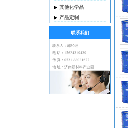
中
其他化学品
产品定制
联系我们
外
N
性
联系人：郭经理
密度：
电 话：15624319439
熔点
传 真：0531-88021677
沸点：
地 址：济南新材料产业园
别
闪
折射率
溶
N
化
急性
N