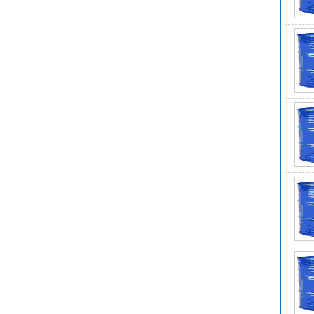
1、
2、
分
3、
4、
5、
N
C
医
N
由
EI
升
75
N
危险
熔
危
安全