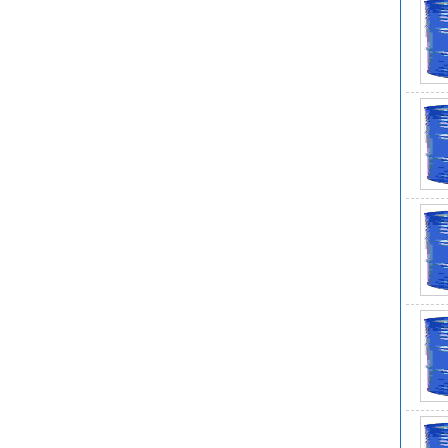
闪
应
安