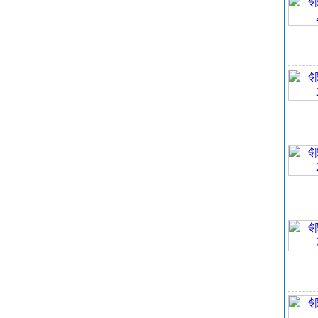
小鼠
猫经
猫经
2
密
大鼠
小鼠
3
似
外
4
DN
微
哺
闪
邻
1
2
LC
EC
安