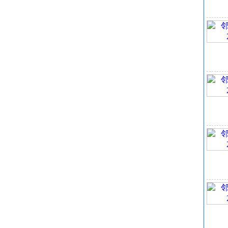
闪
别
折射
临界
引
饱和
爆炸
化
爆炸
外
溶
邻
分
摩尔
摩尔
等张
表面
极化
C
邻