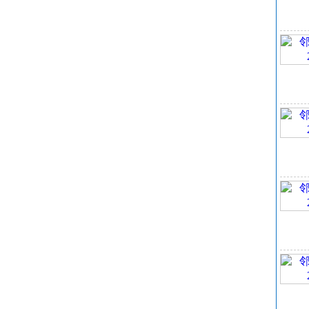
邻
危
有
灭
邻
迅
正
性
小
入
大
或
邻
工
呼