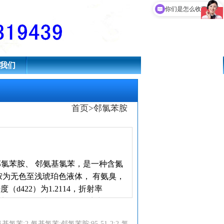
现在有优惠活动吗
你们是怎么收费的呢
我们
首页
>
邻氯苯胺
ne），又名邻氯苯胺、 邻氨基氯苯，是一种含氮
氯苯胺为无色至浅琥珀色液体， 有氨臭，
（d422）为1.2114，折射率
种稳定的化学物质，在自然环境中很难
氨基氯苯;2-氨基氯苯;邻氯苯胺;95-51-2;2-氯