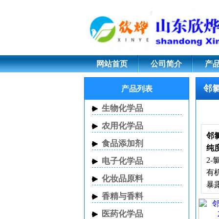
邻氯苯胺;95-51-2;
网站首页
公司简介
产
邻
产品列表
生物化学品
农用化学品
邻
食品添加剂
纯度
2-
电子化学品
有
化妆品原料
暴露
香精与香料
1
降
医药化学品