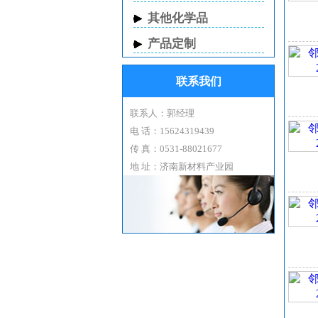
2
其他化学品
在
块
产品定制
加
关
联系我们
应
2
联系人：郭经理
胱
电 话：15624319439
应
传 真：0531-88021677
中
地 址：济南新材料产业园
外
邻
密度
熔点
沸点