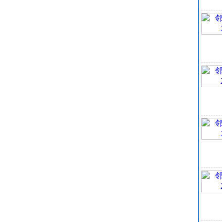
该
眼
身
手
其
测
操
操
议
手
空
消
储
化
收
邻