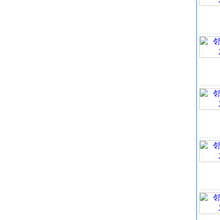
90
3
MI
4
空
危
5
BC
周
邻
危
主
邻
皮
眼
吸
工
食