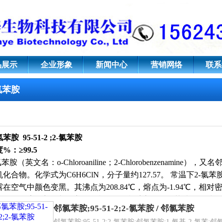
2-氯苯胺
品展示
企业形象
新闻中心
营销网络
联系
氯苯胺
氯苯胺
95-51-2 ;
2-氯苯胺
%：≥99.5
氯苯胺（英文名：o-Chloroaniline；2-Chlorobenzenami
机化合物。化学式为C6H6ClN，分子量约127.57。 常温下2-
在空气中颜色变黑。其沸点为208.84℃，熔点为-1.94℃，相对密度
.5895，几乎不溶于水，溶于酸和多数有机溶剂。2-氯苯胺是一
邻氯苯胺;95-51-2;2-氯苯胺
/
邻氯苯胺
解。
邻氯苯胺;95-51-2;2-氯苯胺;邻氯苯胺;1-氨基-2-氯苯;邻