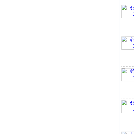
疏水
氢
EI
氢
可
互
拓
重
熔
表
复杂
同
确
不
沸
确
不
共
邻
水
1