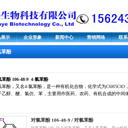
;4-氯苯酚
品展示
企业形象
新闻中心
营销网络
联系
氯苯酚
氯苯酚
106-48-9
4-氯苯酚
氯苯酚，又名4-氯苯酚，是一种有机化合物，化学式为C
6
H
5
Cl
于乙醇、醚、氯仿、苯，主要用作医药、农药、有机合成的中间
对氯苯酚 106-48-9
/
对氯苯酚
文名
对氯苯酚
对氯苯酚;106-48-9;对氯苯酚，又名4-氯苯酚，是一