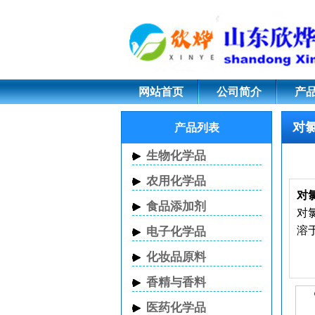
对氯苯酚;106-48-9
网站首页
公司简介
产
对
产品列表
生物化学品
农用化学品
对
食品添加剂
对
溶
电子化学品
化妆品原料
香精与香料
中
医药化学品