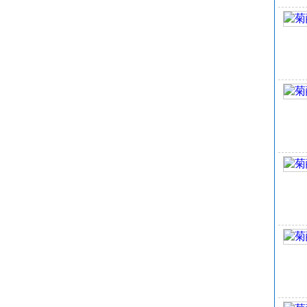
氧
分
速
二
菊
菊
C
丙
EI
沸