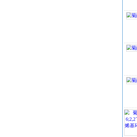
外
菊
沸
密
折
别
闪
储
形
颜
化
溶
菊
在