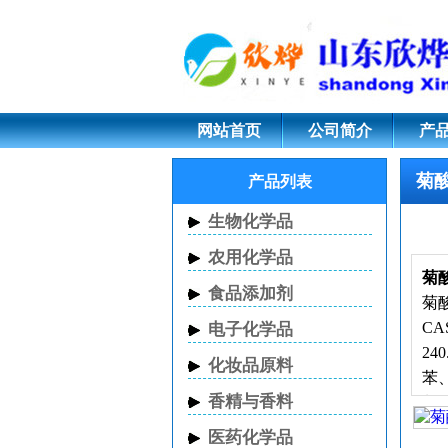
菊酸乙酯;97-41-6
网站首页
公司简介
产
菊
产品列表
生物化学品
农用化学品
菊
食品添加剂
菊酸
CA
电子化学品
24
化妆品原料
苯
香精与香料
制
进
医药化学品