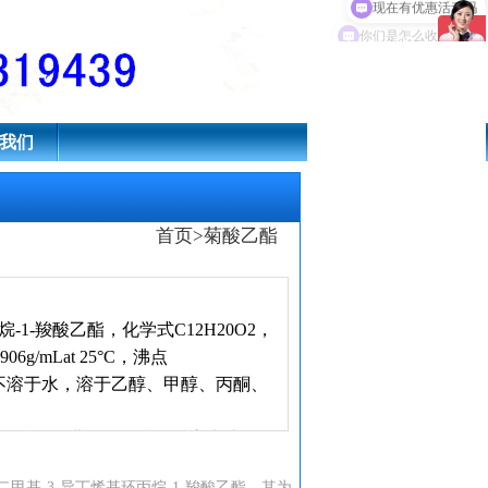
1-羧酸乙酯
现在有优惠活动吗
我们
首页
>
菊酸乙酯
基环丙烷-1-羧酸乙酯，化学式C12H20O2，
g/mLat 25°C，沸点
D1.461，不溶于水，溶于乙醇、甲醇、丙酮、
重氮乙酸乙酯进行环丙烷化反应生成，改
 [3-4]。该化合物是合成丙烯氯菊
2,2ˊ-二甲基-3-异丁烯基环丙烷-1-羧酸乙酯，其为