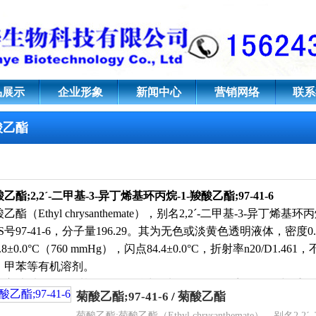
;2,2ˊ-二甲基-3-异丁烯基环丙烷-
品展示
企业形象
新闻中心
营销网络
联系
酸乙酯
酸乙酯;
2,2ˊ-二甲基-3-异丁烯基环丙烷-1-羧酸乙酯;
97-41-6
乙酯（Ethyl chrysanthemate），别名2,2ˊ-二甲基-3-异丁烯
S号97-41-6，分子量196.29。其为无色或淡黄色透明液体，密度0.906
0.8±0.0°C（760 mmHg），闪点84.4±0.0°C，折射率n20/
、甲苯等有机溶剂。
备方法以2,5-二甲基-2,4-己二烯为原料，在铜催化剂作用下与
菊酸乙酯;97-41-6
/
菊酸乙酯
工艺采用芳胺类水杨醛席夫碱铜(Ⅱ)络合物催化剂，反应收率大于90%
菊酸乙酯;菊酸乙酯（Ethyl chrysanthemate），别名