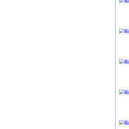
水
密
闪
折