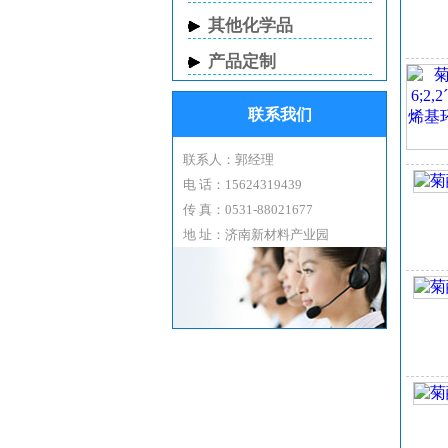
酯
其他化学品
26
菊
产品定制
CAS
EI
联系我们
结
分子
联系人：郭经理
分子
电 话：15624319439
外
传 真：0531-88021677
含量
地 址：济南新材料产业园
密度
折光
水分
用
也
包装
中