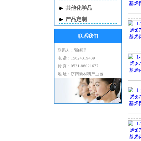
其他化学品
2-B
met
产品定制
1-
联系我们
别
外
密度：
联系人：郭经理
沸点：
电 话：15624319439
闪点
传 真：0531-88021677
折射率
地 址：济南新材料产业园
化
储存
1-
包装
危
分
海关
危险
WG