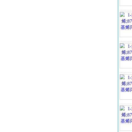
危险
安全
C
危
1-
用
EI
沸
密