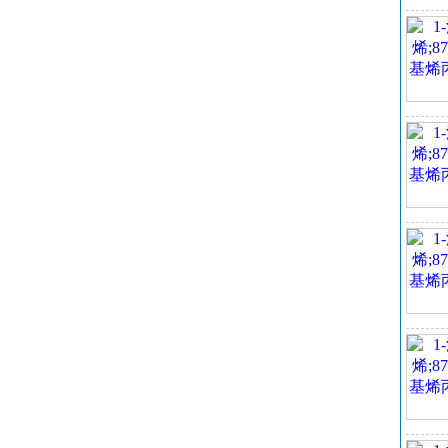
闪
U
Lo