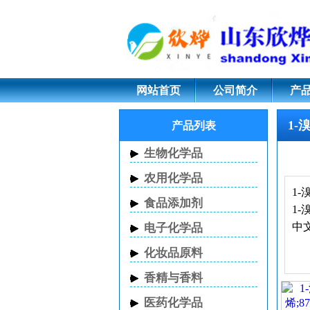
1-溴-3-甲基-2-丁烯
网站首页
公司简介
产
1-
产品列表
生物化学品
农用化学品
1-
食品添加剂
1-
中
电子化学品
化妆品原料
香精与香料
医药化学品
外
1-