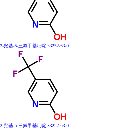
CAS号： 33252-63-0
分子式： C6H4F3NO
分子量： 163.0973
InChI： InChI=1/C6H4F3NO/c7-6(8,9)4-1-2-5(11)10-3-4/h1-
别 名
2-羟基-5-（三氟甲基）吡啶
3H,(H,10,11)
密度： 1.423g/cm3
2-羟基-5-三氟甲基吡啶 33252-63-0
熔点： 145-149℃
沸点： 286.815°C at 760 mmHg
闪点： 127.262°C
化学式
C6H4F3NO
蒸汽压： 0.001mmHg at 25°C
风险术语： R36/37/38:;
安全术语： S26:;
S36:;
分子结构：
分子量
163.0973
2-羟基-5-三氟甲基吡啶 33252-63-0